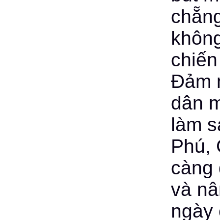
chẵng
không
chiến
Đảm n
dân m
làm s
Phú, 
càng 
và nâ
ngày 