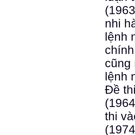
(1963
nhi h
lệnh 
chính
cũng 
lệnh 
Đề th
(1964
thi v
(1974