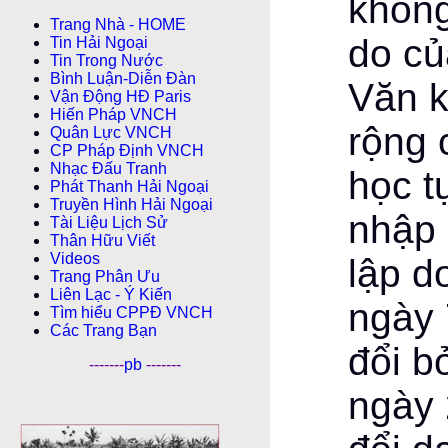
không
Trang Nhà - HOME
do củ
Tin Hải Ngoại
Tin Trong Nước
Bình Luận-Diễn Ðàn
Văn 
Vận Động HĐ Paris
Hiến Pháp VNCH
rộng 
Quân Lực VNCH
CP Pháp Ðịnh VNCH
Nhạc Đấu Tranh
học t
Phát Thanh Hải Ngoại
Truyền Hình Hải Ngoại
nhập 
Tài Liệu Lịch Sử
Thân Hữu Viết
Videos
lập d
Trang Phân Ưu
Liên Lạc - Ý Kiến
ngày 
Tìm hiểu CPPÐ VNCH
Các Trang Bạn
đổi b
-------
pb
-------
ngày 