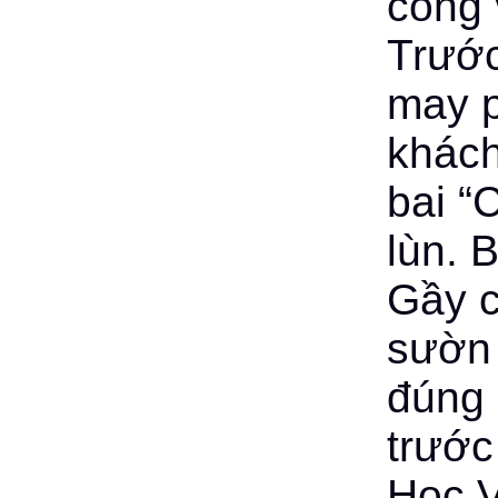
công 
Trước
may p
khách
bai “
lùn. 
Gầy 
sườn 
đúng 
trước
Học V