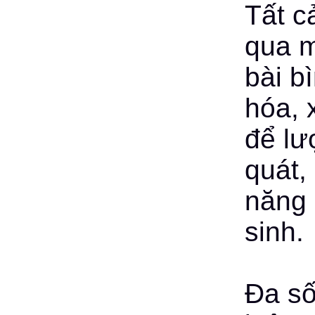
Tất c
qua m
bài b
hóa, x
để lư
quát,
năng 
sinh.
Đa số 