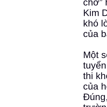
chờ” 
Kim D
khó l
của b
Một s
tuyển
thi k
của h
Đúng,