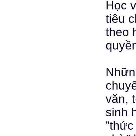
Học v
tiêu 
theo 
quyền
Những
chuyê
văn, 
sinh h
”thức