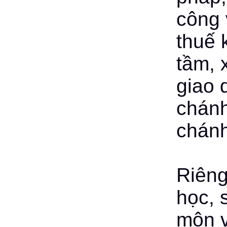
công 
thuế 
tầm, 
giao 
chánh
chán
Riêng
học, s
môn v