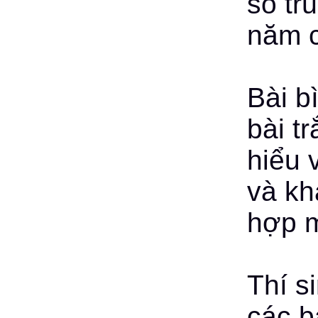
số tr
năm c
Bài b
bài t
hiểu 
và kh
hợp 
Thí s
các bà