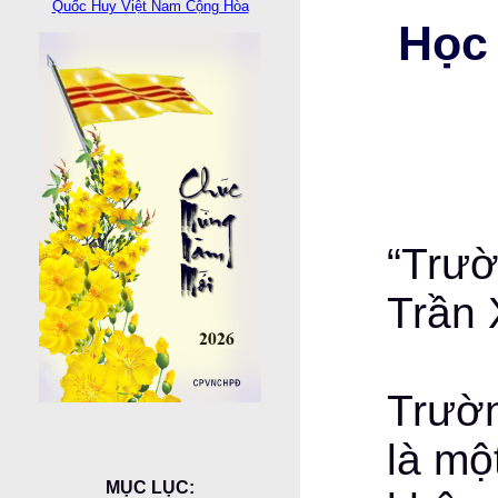
Quốc Huy Việt Nam Cộng Hòa
Học
“Trườ
Trần 
Trườ
là mộ
MỤC LỤC: