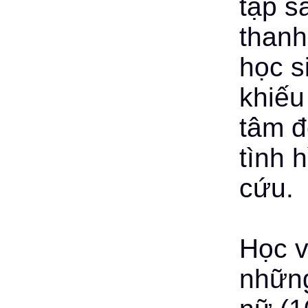
tập s
thanh
học s
khiếu
tâm đ
tình 
cứu.
Học v
những