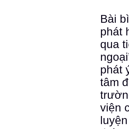
Bài b
phát 
qua ti
ngoại
phát 
tâm đ
trườn
viện 
luyện