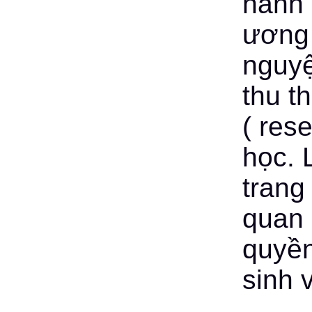
hành 
ương 
nguyệ
thu th
( res
học. 
trang
quan 
quyền
sinh 