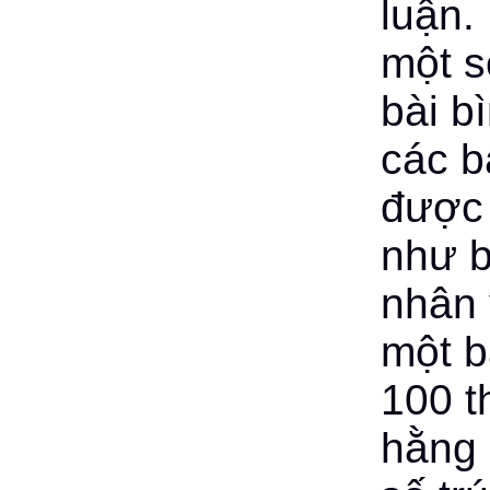
luận.
một s
bài b
các b
được 
như b
nhân 
một b
100 t
hằng 