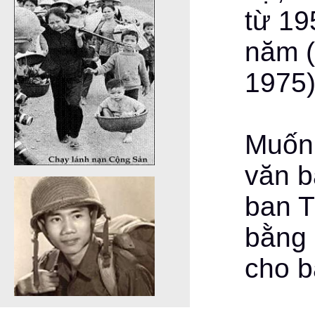
từ 19
năm (
1975)
Muốn 
văn b
ban T
bằng
cho b