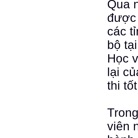
Qua n
được 
các t
bộ tạ
Học v
lại c
thi tố
Trong
viên 