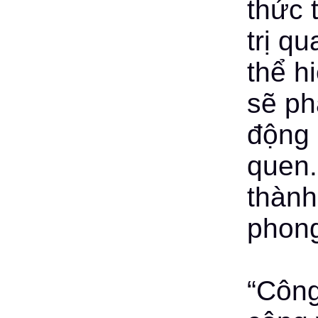
thức 
trị q
thể h
sẽ ph
động 
quen.
thành
phong
“Công