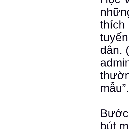
những
thích
tuyến
dân. (
admin
thườn
mẫu”.
Bước 
bút m