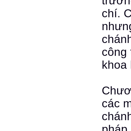
trườn
chí. C
nhưng
chánh
công 
khoa 
Chươn
các mô
chánh
pháp,