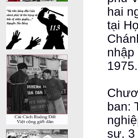
hai n
tại H
Chánh
nhập
1975.
Chươn
ban: 
nghiệ
sự, 3