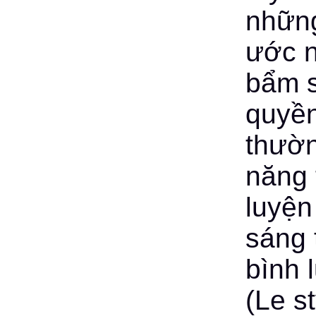
những
ước 
bẩm s
quyền
thườn
năng 
luyện
sáng 
bình 
(Le s