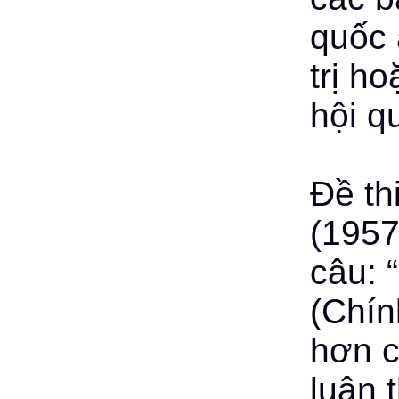
quốc 
trị h
hội q
Đề th
(1957
câu: 
(Chín
hơn c
luận 