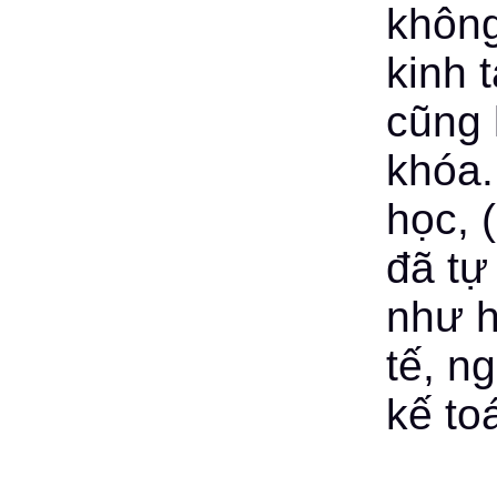
không
kinh t
cũng 
khóa.
học, (
đã tự
như h
tế, ng
kế to