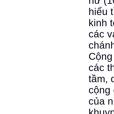
nữ (1
hiểu 
kinh 
các v
chánh
Cộng 
các t
tầm, 
cộng 
của n
khuyn