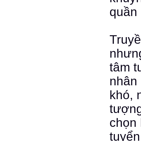
quần 
Truyề
nhưng
tâm t
nhân 
khó, 
tượng
chọn 
tuyển