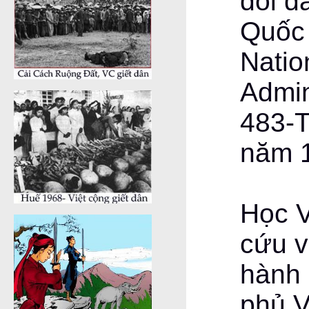
đổi d
Quốc
Nation
Admin
483-T
năm 
Học V
cứu v
hành 
phủ 