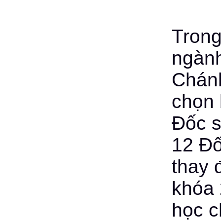
Trong
ngàn
Chánh
chọn 
Đốc s
12 Đố
thay 
khóa 
học c