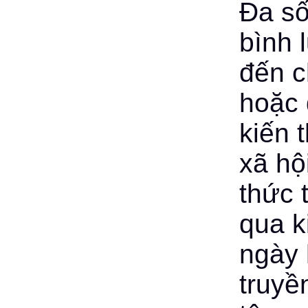
Đa số
bình 
đến c
hoặc 
kiến 
xã hội
thức 
qua k
ngày 
truyề