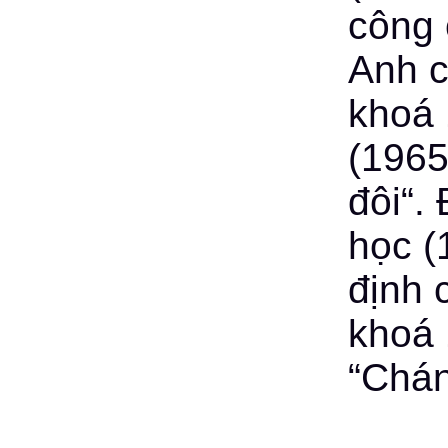
công 
Anh c
khoá 
(1965
đôi“.
học (
định 
khoá 
“Chán