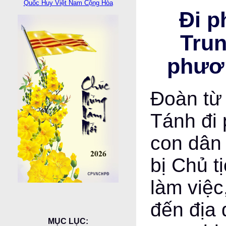
Quốc Huy Việt Nam Cộng Hòa
Đi p
Trun
phươn
Đoàn từ
Tánh đi 
con dân 
bị Chủ ti
làm việ
đến địa
MỤC LỤC: