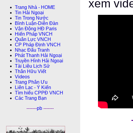
xem vide
Trang Nhà - HOME
Tin Hải Ngoại
Tin Trong Nước
Bình Luận-Diễn Ðàn
Vận Động HĐ Paris
Hiến Pháp VNCH
Quân Lực VNCH
CP Pháp Ðịnh VNCH
Nhạc Đấu Tranh
Phát Thanh Hải Ngoại
Truyền Hình Hải Ngoại
Tài Liệu Lịch Sử
Thân Hữu Viết
Videos
Trang Phân Ưu
Liên Lạc - Ý Kiến
Tìm hiểu CPPÐ VNCH
Các Trang Bạn
-------
pb
-------