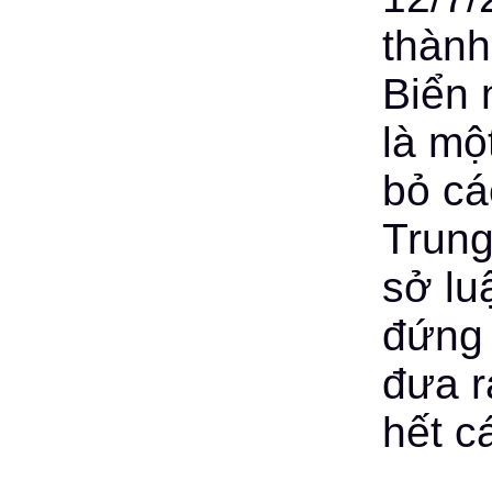
thành
Biển 
là mộ
bỏ cá
Trung
sở lu
đứng 
đưa r
hết c