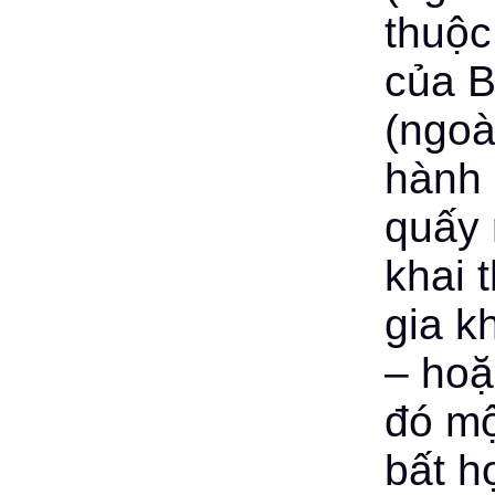
thuộc
của B
(ngoà
hành 
quấy 
khai 
gia k
– hoặ
đó mộ
bất h