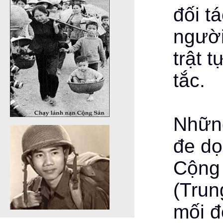
đối t
người
trật 
tắc.
Những
đe dọ
Cộng
(Trun
mối đ