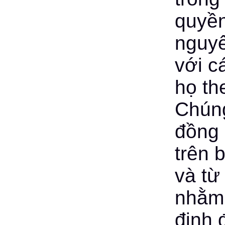
quyền
nguyê
với c
họ th
Chúng
đồng 
trên 
và từ
nhằm 
định 