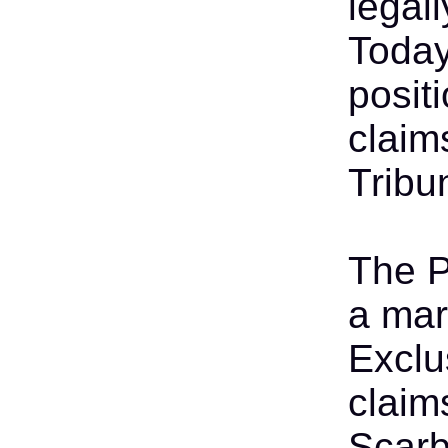
legal
Today
posit
claim
Tribun
The P
a mar
Exclu
claim
Scarb