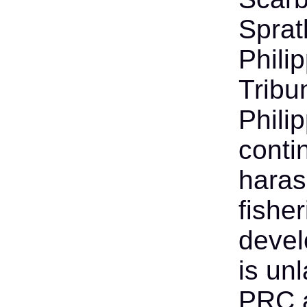
Spratl
Phili
Tribu
Phili
contin
haras
fishe
devel
is unl
PRC a