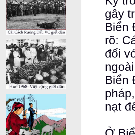
Kỳ tr
gây t
Biển 
rõ: C
đối v
ngoài
Biển 
pháp,
nạt đ
Ở Biể