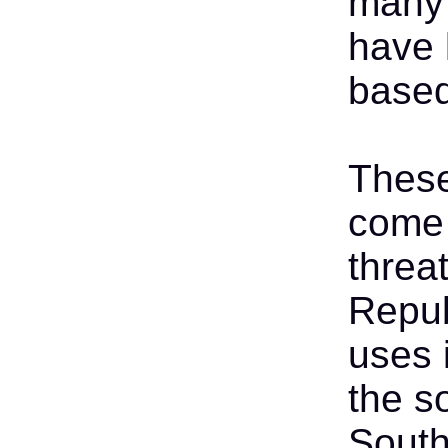
many 
have 
based
These
come
threa
Repub
uses 
the s
South