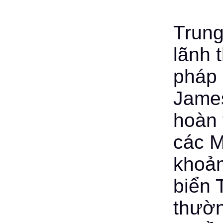
Trung
lãnh 
pháp 
James
hoàn 
các M
khoản
biển 
thườn