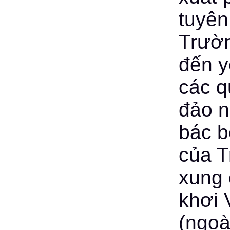
tuyên
Trườ
đến y
các q
đảo n
bác b
của T
xung 
khơi 
(ngoà