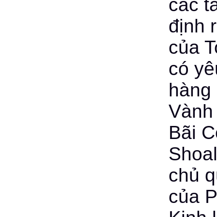
các t
định 
của T
có yê
hàng 
Vành 
Bãi 
Shoal
chủ q
của P