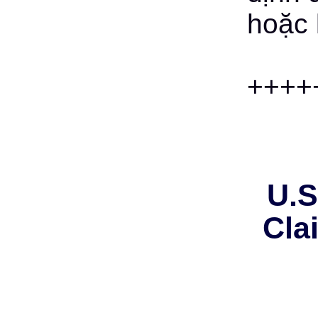
hoặc 
++++
U.S
Cla