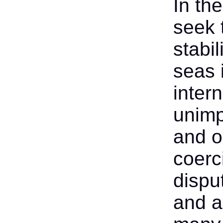
In th
seek 
stabi
seas 
inter
unimp
and o
coerci
dispu
and a