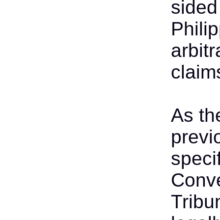
sided
Phili
arbitr
claim
As th
previ
specif
Conve
Tribun