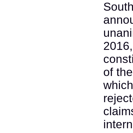
South
annou
unani
2016,
const
of th
which
rejec
claim
inter