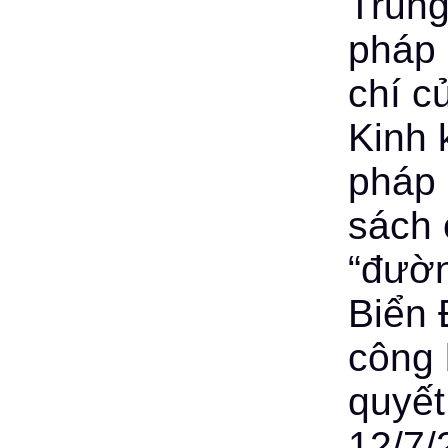
Trung
pháp 
chí c
Kinh 
pháp 
sách 
“đườn
Biển 
công 
quyết
12/7/