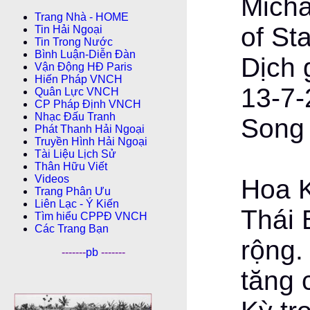
Micha
Trang Nhà - HOME
of St
Tin Hải Ngoại
Tin Trong Nước
Bình Luận-Diễn Ðàn
Dịch 
Vận Động HĐ Paris
Hiến Pháp VNCH
13-7-
Quân Lực VNCH
CP Pháp Ðịnh VNCH
Nhạc Đấu Tranh
Song 
Phát Thanh Hải Ngoại
Truyền Hình Hải Ngoại
Tài Liệu Lịch Sử
Thân Hữu Viết
Videos
Hoa K
Trang Phân Ưu
Liên Lạc - Ý Kiến
Thái 
Tìm hiểu CPPÐ VNCH
Các Trang Bạn
rộng.
-------
pb
-------
tăng 