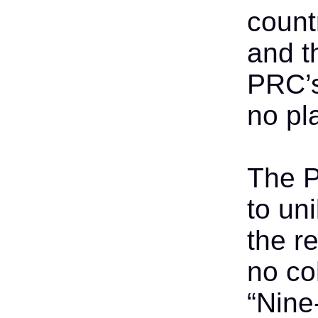
count
and th
PRC’s
no pl
The P
to uni
the r
no coh
“Nine