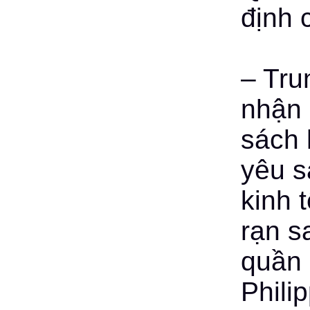
định 
– Tru
nhận 
sách 
yêu s
kinh 
rạn s
quần 
Phili