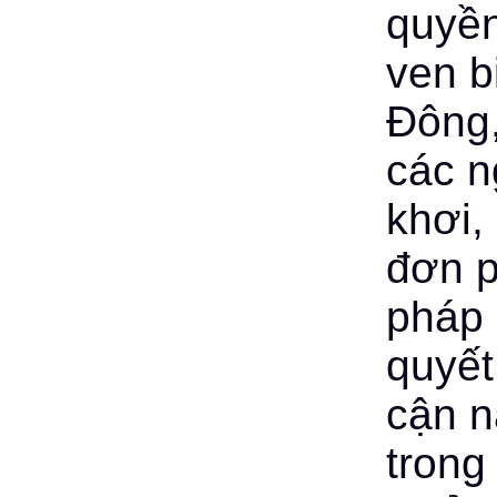
quyền
ven b
Đông,
các n
khơi,
đơn p
pháp 
quyết
cận n
trong