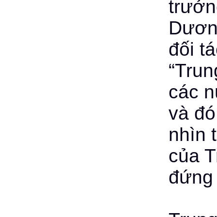
trưởn
Dương
đối t
“Trun
các n
và đó
nhìn 
của T
đứng 