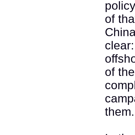
policy
of th
China
clear:
offsh
of th
comple
campa
them.