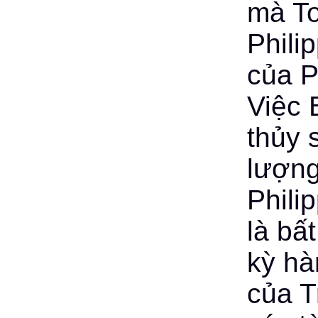
mà To
Phili
của P
Việc 
thủy 
lượng
Phili
là bấ
kỳ h
của T