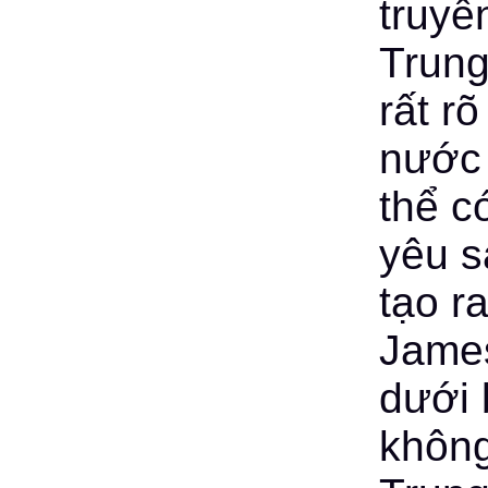
truyề
Trung
rất r
nước
thể c
yêu s
tạo r
James
dưới 
không