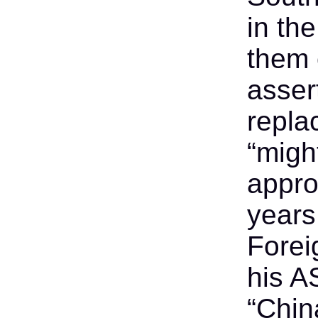
in th
them 
asser
repla
“migh
appro
years
Forei
his A
“Chin