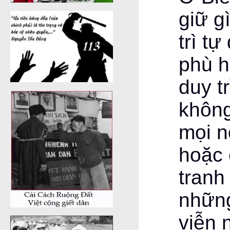
giữ g
trì t
phù h
duy t
không
mọi n
hoặc 
tranh
những
viễn 