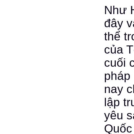
Như H
đây v
thể t
của T
cuối 
pháp 
nay c
lập t
yêu s
Quốc 