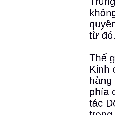
Trung
không
quyền
từ đó
Thế g
Kinh 
hàng 
phía 
tác Đ
trong