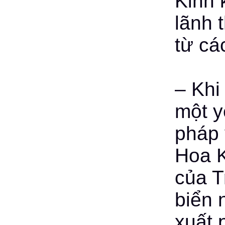
Kinh 
lãnh 
từ cá
– Khi
một y
pháp 
Hoa K
của T
biển 
xuất 