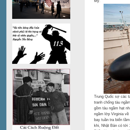
Mỹ.
Trung Quốc sợ các tà
tranh chống tàu ngầ
gồm tàu ngầm hạt nhâ
ngầm lớp Virginia về
bay tuần tra biển tầ
khi, Nhật Bản có tới