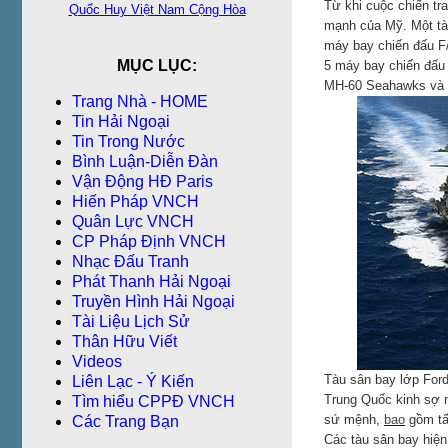
Từ khi cuộc chiến tra
Quốc Huy Việt Nam Cộng Hòa
mạnh của Mỹ. Một tàu
máy bay chiến đấu F/
MỤC LỤC:
5 máy bay chiến đấu
MH-60 Seahawks và 2
Trang Nhà - HOME
Tin Hải Ngoại
Tin Trong Nước
Bình Luận-Diễn Ðàn
Vận Động HĐ Paris
Hiến Pháp VNCH
Quân Lực VNCH
CP Pháp Ðịnh VNCH
Nhạc Đấu Tranh
Phát Thanh Hải Ngoại
Truyền Hình Hải Ngoại
Tài Liệu Lịch Sử
Thân Hữu Viết
Videos
Tàu sân bay lớp Ford
Liên Lạc - Ý Kiến
Trung Quốc kinh sợ n
Tìm hiểu CPPÐ VNCH
sứ mệnh,
bao
gồm tấn
Các Trang Bạn
Các tàu sân bay hiện