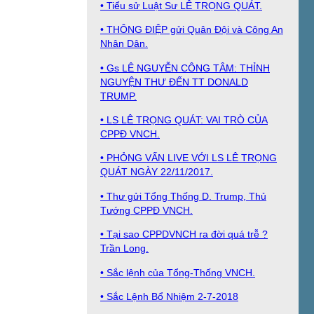
• Tiểu sử Luật Sư LÊ TRỌNG QUÁT.
• THÔNG ĐIỆP gửi Quân Đội và Công An
Nhân Dân.
• Gs LÊ NGUYỄN CÔNG TÂM: THỈNH
NGUYỆN THƯ ĐẾN TT DONALD
TRUMP.
• LS LÊ TRỌNG QUÁT: VAI TRÒ CỦA
CPPĐ VNCH.
• PHỎNG VẤN LIVE VỚI LS LÊ TRỌNG
QUÁT NGÀY 22/11/2017.
• Thư gửi Tổng Thống D. Trump, Thủ
Tướng CPPĐ VNCH.
• Tại sao CPPDVNCH ra đời quá trễ ?
Trần Long.
• Sắc lệnh của Tổng-Thống VNCH.
• Sắc Lệnh Bổ Nhiệm 2-7-2018