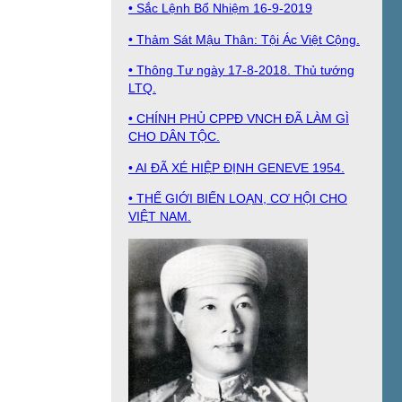
• Sắc Lệnh Bổ Nhiệm 16-9-2019
• Thảm Sát Mậu Thân: Tội Ác Việt Cộng.
• Thông Tư ngày 17-8-2018. Thủ tướng
LTQ.
• CHÍNH PHỦ CPPĐ VNCH ĐÃ LÀM GÌ
CHO DÂN TỘC.
• AI ĐÃ XÉ HIỆP ĐỊNH GENEVE 1954.
• THẾ GIỚI BIẾN LOẠN, CƠ HỘI CHO
VIỆT NAM.