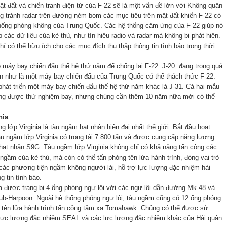
t đất và chiến tranh điện tử của F-22 sẽ là một vấn đề lớn với Không quân
 tránh radar trên đường ném bom các mục tiêu trên mặt đất khiến F-22 có
thống phòng không của Trung Quốc. Các hệ thống cảm ứng của F-22 giúp nó
p các dữ liệu của kẻ thù, như tín hiệu radio và radar mà không bị phát hiện.
í có thể hữu ích cho các mục đích thu thập thông tin tình báo trong thời
máy bay chiến đấu thế hệ thứ năm để chống lại F-22. J-20. đang trong quá
 lên như là một máy bay chiến đấu của Trung Quốc có thể thách thức F-22.
hát triển một máy bay chiến đấu thế hệ thứ năm khác là J-31. Cả hai mẫu
ng được thử nghiệm bay, nhưng chúng cần thêm 10 năm nữa mới có thể
nia
 lớp Virginia là tàu ngầm hạt nhân hiện đại nhất thế giới. Bắt đầu hoạt
u ngầm lớp Virginia có trọng tải 7.800 tấn và được cung cấp năng lượng
hạt nhân S9G. Tàu ngầm lớp Virginia không chỉ có khả năng tấn công các
ngầm của kẻ thù, mà còn có thể tấn phóng tên lửa hành trình, đóng vai trò
ác phương tiện ngầm không người lái, hỗ trợ lực lượng đặc nhiệm hải
g tin tình báo.
a được trang bị 4 ống phóng ngư lôi với các ngư lôi dẫn đường Mk.48 và
ub-Harpoon. Ngoài hệ thống phóng ngư lôi, tàu ngầm cũng có 12 ống phóng
 tên lửa hành trình tấn công tầm xa Tomahawk. Chúng có thể được sử
lực lượng đặc nhiệm SEAL và các lực lượng đặc nhiệm khác của Hải quân