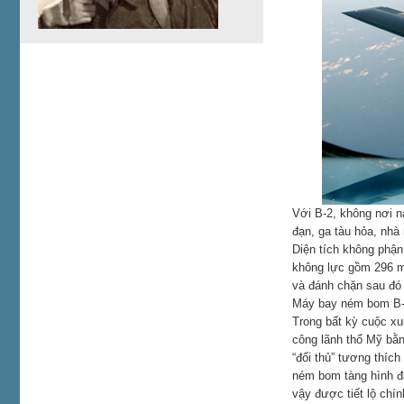
Với B-2, không nơi n
đạn, ga tàu hỏa, nhà
Diện tích không phận
không lực gồm 296 m
và đánh chặn sau đó
Máy bay ném bom B-2
Trong bất kỳ cuộc xu
công lãnh thổ Mỹ bằn
“đối thủ” tương thíc
ném bom tàng hình đ
vậy được tiết lộ chín