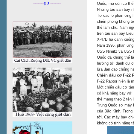
-------
pb
-------
Quốc, mà còn có thể
Những tàu sân bay n
Từ các lò phản ứng h
chiến phòng không t
thể làm chủ. Năm ngo
trên tàu sân bay Liê
X-47B hạ cánh xuống
Năm 1996, phản ứng s
USS Nimitz và USS I
Quốc đã không thể l
hưởng tới danh dự củ
lửa đạn đạo chống h
Chiến đấu cơ F-22 
F-22 Raptor hiện là 
Một chiến đấu cơ tàn
có khả năng bay với 
thể mang theo 2 tên 
Trung Quốc sợ máy b
của Bắc Kinh. Trong 
tới. Các máy bay chi
không có tính năng tà