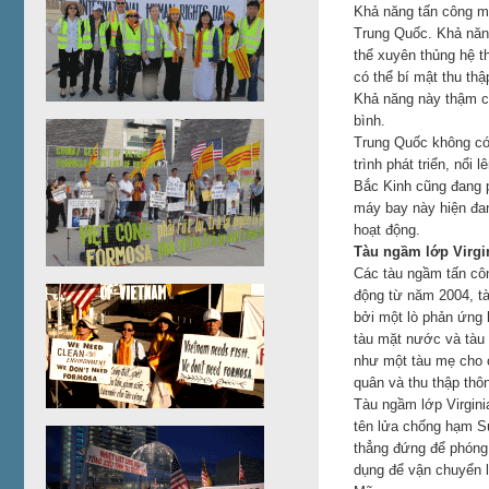
Khả năng tấn công mặ
Trung Quốc. Khả năng
thể xuyên thủng hệ 
có thể bí mật thu thậ
Khả năng này thậm ch
bình.
Trung Quốc không có 
trình phát triển, nổi
Bắc Kinh cũng đang p
máy bay này hiện đa
hoạt động.
Tàu ngầm lớp Virgi
Các tàu ngầm tấn công
động từ năm 2004, tà
bởi một lò phản ứng 
tàu mặt nước và tàu 
như một tàu mẹ cho c
quân và thu thập thôn
Tàu ngầm lớp Virgini
tên lửa chống hạm S
thẳng đứng để phóng
dụng để vận chuyển 