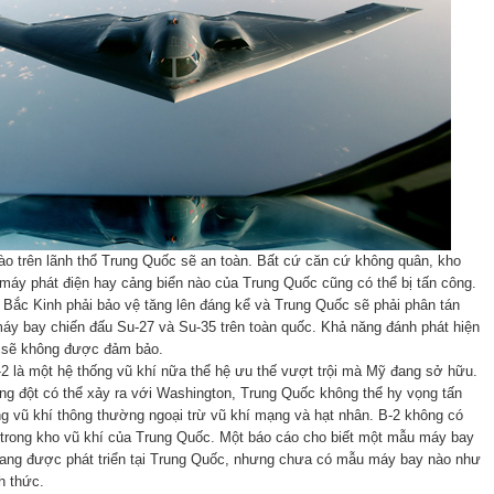
ào trên lãnh thổ Trung Quốc sẽ an toàn. Bất cứ căn cứ không quân, kho
 máy phát điện hay cảng biển nào của Trung Quốc cũng có thể bị tấn công.
 Bắc Kinh phải bảo vệ tăng lên đáng kể và Trung Quốc sẽ phải phân tán
áy bay chiến đấu Su-27 và Su-35 trên toàn quốc. Khả năng đánh phát hiện
 sẽ không được đảm bảo.
 là một hệ thống vũ khí nữa thể hệ ưu thế vượt trội mà Mỹ đang sở hữu.
ng đột có thể xảy ra với Washington, Trung Quốc không thể hy vọng tấn
g vũ khí thông thường ngoại trừ vũ khí mạng và hạt nhân. B-2 không có
h trong kho vũ khí của Trung Quốc. Một báo cáo cho biết một mẫu máy bay
ang được phát triển tại Trung Quốc, nhưng chưa có mẫu máy bay nào như
h thức.