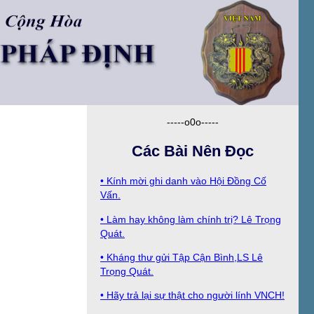
-----o0o-----
Các Bài Nên Đọc
• Kính mời ghi danh vào Hội Ðồng Cố
Vấn.
• Làm hay không làm chính trị? Lê Trọng
Quát.
• Kháng thư gửi Tập Cận Bình,LS Lê
Trọng Quát.
• Hãy trả lại sự thật cho người lính VNCH!