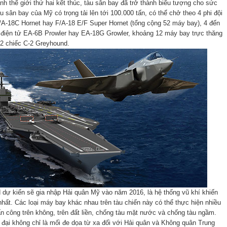
nh thế giới thứ hai kết thúc, tàu sân bay đã trở thành biểu tượng cho sức
 sân bay của Mỹ có trọng tải lên tới 100.000 tấn, có thể chở theo 4 phi đội
A-18C Hornet hay F/A-18 E/F Super Hornet (tổng cộng 52 máy bay), 4 đến
 điện tử EA-6B Prowler hay EA-18G Growler, khoảng 12 máy bay trực thăng
 chiếc C-2 Greyhound.
 dự kiến sẽ gia nhập Hải quân Mỹ vào năm 2016, là hệ thống vũ khí khiến
hất. Các loại máy bay khác nhau trên tàu chiến này có thể thực hiện nhiều
 công trên không, trên đất liền, chống tàu mặt nước và chống tàu ngầm.
 đại không chỉ là mối đe dọa từ xa đối với Hải quân và Không quân Trung