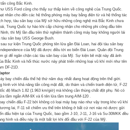
 tấn công Bắc Kinh.
hư USS Ford cũng cho thấy sự thấp kém về công nghệ của Trung Quốc.
ạt nhân cho đến các hệ thống phóng máy bay bằng điện từ và hệ thống tác
ích hợp, tàu sân bay của Mỹ sở hữu những công nghệ mà Bắc Kinh chưa
ái, Trung Quốc tự hào khi cấp chứng nhận cho những phi công đầu tiên
u Ninh, thì Mỹ lần đầu tiên thử nghiệm thành công máy bay không người lái
 tàu sân bay USS George Bush.
au sự kiện Trung Quốc phóng tên lửa gần Đài Loan, hai đội tàu sân bay
ndependence của Mỹ đã được điều tới eo biển Đài Loan. Quân đội Trung
àm gì để ngăn chặn các tàu sân bay của Mỹ. Sự kiện bẽ mặt này đã ảnh
a Bắc Kinh và hối thúc nước này phát triển những loại vũ khí mới như tên
ạm DF-21D.
Raptor
máy bay chiến đấu thế hệ thứ năm duy nhất đang hoạt động trên thế giới.
g hình với khả năng tấn công mặt đất, do thám và chiến tranh điện tử, F-22
tốc độ Mach 1.82 (1.963 km/giờ) mà không cần thùng chất đột phụ. Nó có
lửa tầm ngắn AIM-9X và 6 tên lửa tầm trung AIM-120 .
ay chiến đấu F-22 bởi không có loại máy bay nào như vậy trong kho vũ khí
tương lai, F-11 sẽ chiếm ưu thế trên không ở bất cứ nơi nào nó được gửi
ến đấu hiện tại của Trung Quốc, bao gồm J-10, J-11, J-16 và Su-30MKK đều
ng hình và điều này là một bất lợi khi đối đầu với F-22 của Mỹ.