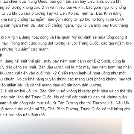
 tàu chiến của Trung Quốc, bao gồm tàu sân bay Liêu ninh, có vũ khí
g số lượng không xác định và nhiều loại vũ khí, bao gồm ngư lôi chống
từ vũ khí cũ của phương Tây và Liên Xô cũ. Hiện tại, Bắc Kinh đang
 khả năng chống tàu ngầm, bao gồm đóng tới 20 tàu hộ tống Type 054A
ng săn ngầm hiện đại, đạn cối chống ngầm, ngư lôi và máy bay trực thăng
m lớp Virginia đang hoạt động và Hải quân Mỹ dự định sẽ mua tổng cộng ít
i này. Trong một cuộc xung đột tương lai với Trung Quốc, các tàu ngầm lớp
 ra những “cú đấm” cực mạnh.
it
hí đáng nể nhất thế giới, máy bay ném bom cánh dơi B-2 Spirit, cũng là
hủy diệt đáng sợ nhất. Ban đầu được coi là một máy bay ném bom hạt nhân
đó được cải tiến vào cuối thời kỳ Chiến tranh lạnh để hoạt động như một
u chuẩn. Nó có khả năng xuyên thủng các mạng lưới phòng không, bay tới
iếp nhiên liệu và có thể mang theo 40 tấn bom dẫn đường.
là nỗi sợ hãi đối với Bắc Kinh vì nó không bị radar phát hiện và có thể tấn
 nào trên lãnh thổ Trung Quốc. Nó có thể cất cánh từ căn cứ không quân
uam và tấn công các mục tiêu từ Tân Cương cho tới Thượng Hải. Nếu Mỹ
ộ trong cuộc chiến tại Tây Thái Bình Dương, Trung Quốc có thể hứng chịu
 cứ nơi nào trên lãnh thổ.