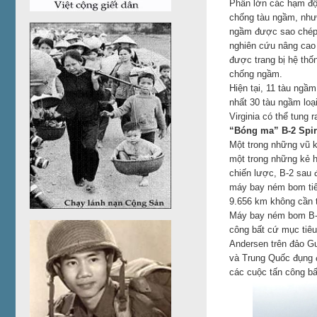
Phần lớn các hạm đội
chống tàu ngầm, nhưn
ngầm được sao chép 
nghiên cứu nâng cao
được trang bị hệ thố
chống ngầm.
Hiện tại, 11 tàu ngầ
nhất 30 tàu ngầm loạ
Virginia có thể tung
“Bóng ma” B-2 Spir
Một trong những vũ k
một trong những kẻ 
chiến lược, B-2 sau 
máy bay ném bom tiê
9.656 km không cần t
Máy bay ném bom B-2 
công bất cứ mục tiêu
Andersen trên đảo G
và Trung Quốc đụng đ
các cuộc tấn công bất