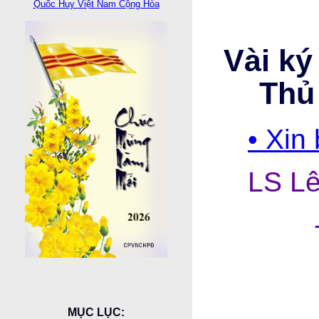
Quốc Huy Việt Nam Cộng Hòa
Vài ký
Thủ
• Xin
LS Lê
MỤC LỤC: