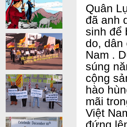
Quân Lự
đã anh 
sinh để
do, dân 
Nam . D
súng nă
cộng sả
hào hùn
mãi tro
Việt Na
đứng lên