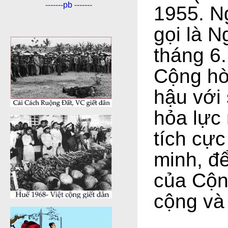
-------
pb
-------
1955. N
gọi là N
tháng 6
Cộng hò
hậu với
hỏa lực
tích cự
minh, đ
của Cộn
cộng và 