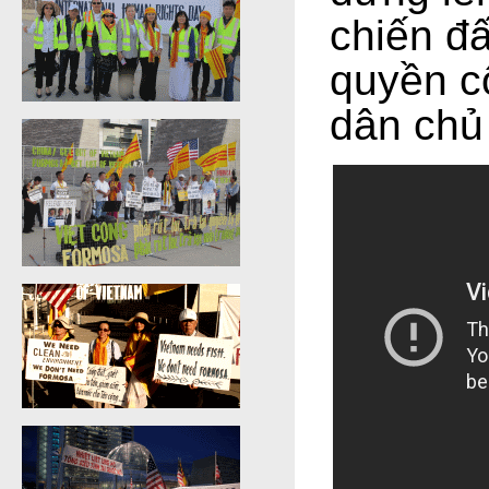
chiến đấ
quyền cộ
dân chủ