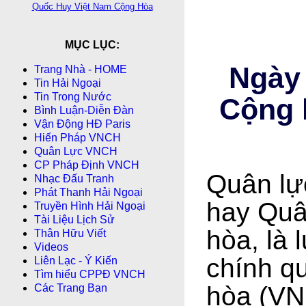
Quốc Huy Việt Nam Cộng Hòa
MỤC LỤC:
Ngày
Trang Nhà - HOME
Tin Hải Ngoại
Tin Trong Nước
Cộng h
Bình Luận-Diễn Ðàn
Vận Động HĐ Paris
Hiến Pháp VNCH
Quân Lực VNCH
CP Pháp Ðịnh VNCH
Quân lự
Nhạc Đấu Tranh
Phát Thanh Hải Ngoại
hay Quâ
Truyền Hình Hải Ngoại
Tài Liệu Lịch Sử
hòa, là 
Thân Hữu Viết
Videos
chính q
Liên Lạc - Ý Kiến
Tìm hiểu CPPÐ VNCH
hòa (VN
Các Trang Bạn