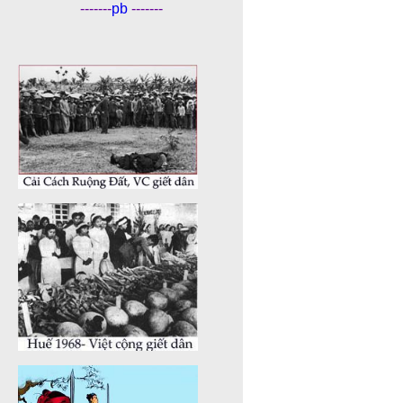
-------
pb
-------