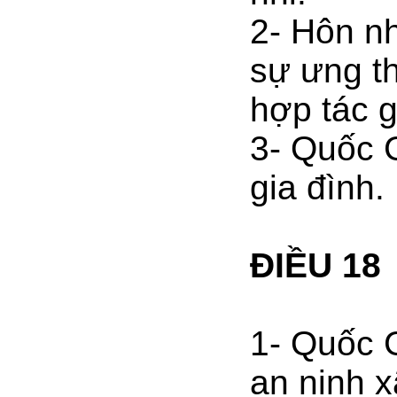
2- Hôn n
sự ưng t
hợp tác 
3- Quốc G
gia đình.
ĐIỀU 18
1- Quốc G
an ninh x