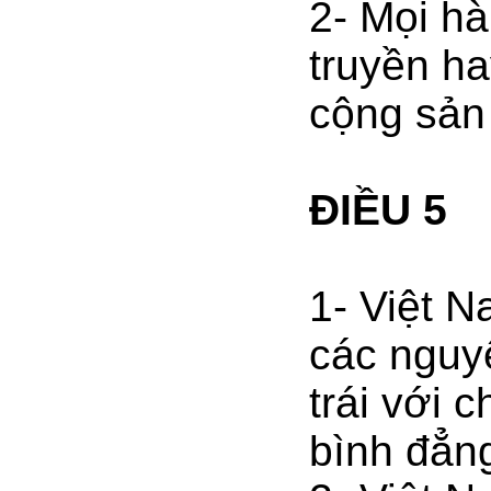
2- Mọi h
truyền ha
cộng sản 
ĐIỀU 5
1- Việt 
các nguy
trái với 
bình đẳng