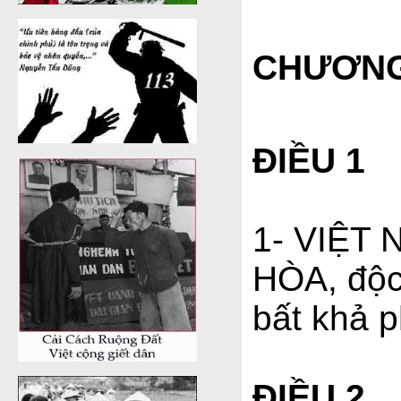
CHƯƠNG 
ĐIỀU 1
1- VIỆT 
HÒA, độc 
bất khả 
ĐIỀU 2