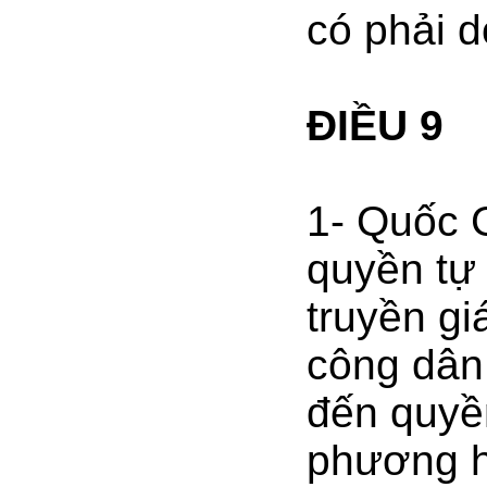
có phải d
ĐIỀU 9
1- Quốc 
quyền tự 
truyền g
công dân
đến quyền
phương hạ