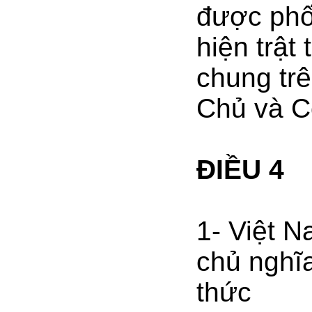
được phố
hiện trật
chung tr
Chủ và C
ĐIỀU 4
1- Việt 
chủ nghĩ
thức