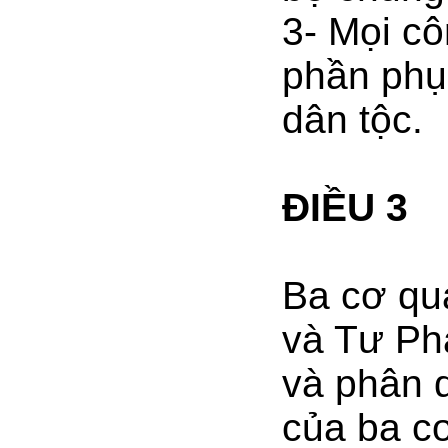
3- Mọi c
phần phụ
dân tộc.
ĐIỀU 3
Ba cơ qu
và Tư Ph
và phân q
của ba c