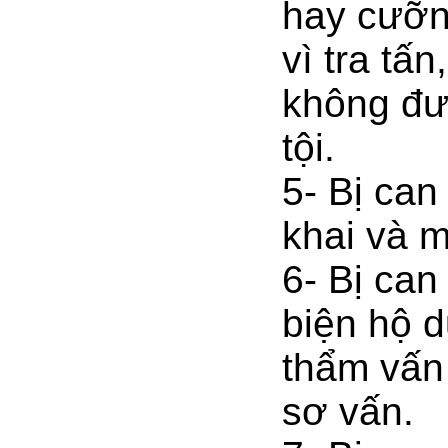
hay cưỡng
vì tra tấ
không đư
tội.
5- Bị can
khai và 
6- Bị can
biện hộ d
thẩm vấn 
sơ vấn.