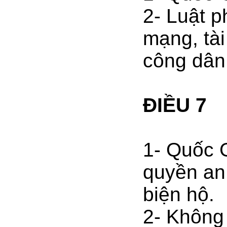
2- Luật p
mạng, tà
công dân
ĐIỀU 7
1- Quốc G
quyền an
biện hộ.
2- Không 