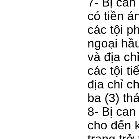
7- Bị can
có tiền á
các tội p
ngoại hầu
và địa ch
các tội t
địa chỉ c
ba (3) th
8- Bị can
cho đến k
trạng trở