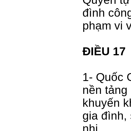
đình công
phạm vi v
ĐIỀU 17
1- Quốc G
nền tảng 
khuyến k
gia đình,
nhi.