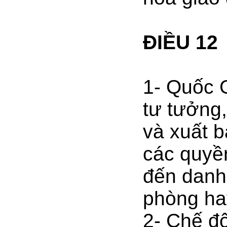
ĐIỀU 12
1- Quốc G
tư tưởng,
và xuất b
các quyề
đến danh
phòng ha
2- Chế đ