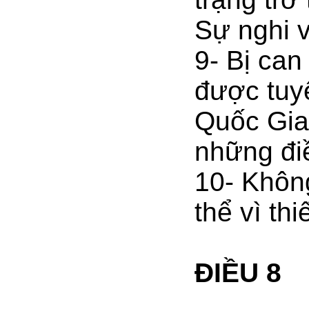
Sự nghi v
9- Bị can
được tuyê
Quốc Gia 
những điề
10- Không
thể vì thi
ĐIỀU 8