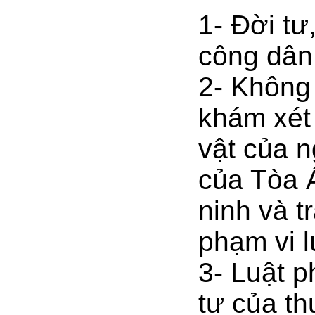
1- Đời tư
công dân 
2- Không
khám xét 
vật của n
của Tòa 
ninh và t
phạm vi l
3- Luật p
tư của th