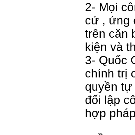
2- Mọi c
cử , ứng 
trên căn 
kiện và t
3- Quốc G
chính trị
quyền tự
đối lập c
hợp pháp