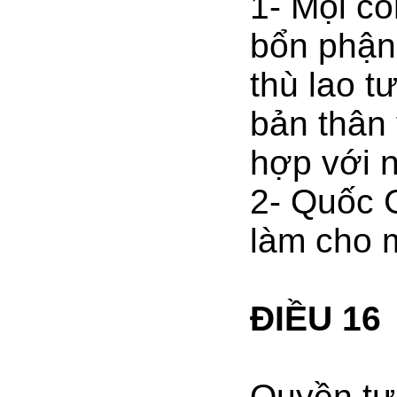
1- Mọi c
bổn phận
thù lao 
bản thân 
hợp với 
2- Quốc G
làm cho 
ĐIỀU 16
Quyền tự