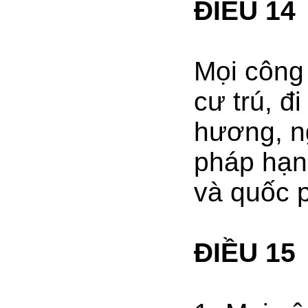
ĐIỀU 14
Mọi công
cư trú, đi
hương, ng
pháp hạn 
và quốc 
ĐIỀU 15