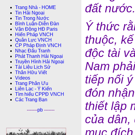
đất nước
Trang Nhà - HOME
Tin Hải Ngoại
Tin Trong Nước
Ý thức r
Bình Luận-Diễn Ðàn
Vận Động HĐ Paris
Hiến Pháp VNCH
thuộc, kế
Quân Lực VNCH
CP Pháp Ðịnh VNCH
độc tài v
Nhạc Đấu Tranh
Phát Thanh Hải Ngoại
Truyền Hình Hải Ngoại
Nam phải 
Tài Liệu Lịch Sử
Thân Hữu Viết
tiếp nối 
Videos
Trang Phân Ưu
đón nhận
Liên Lạc - Ý Kiến
Tìm hiểu CPPÐ VNCH
Các Trang Bạn
thiết lập
-------
pb
-------
của dân,
mục đích 