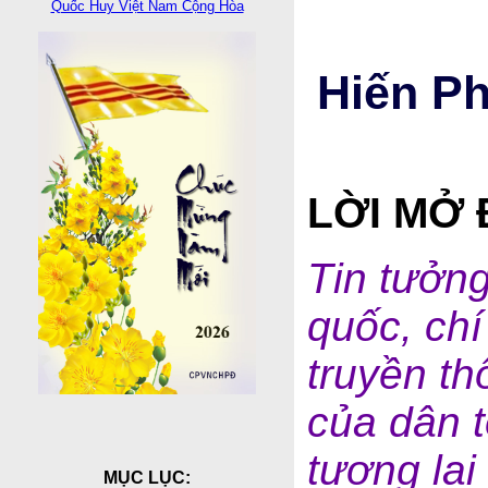
Quốc Huy Việt Nam Cộng Hòa
Hiến P
LỜI MỞ
Tin tưởng
quốc, chí
truyền th
của dân 
tương la
MỤC LỤC: