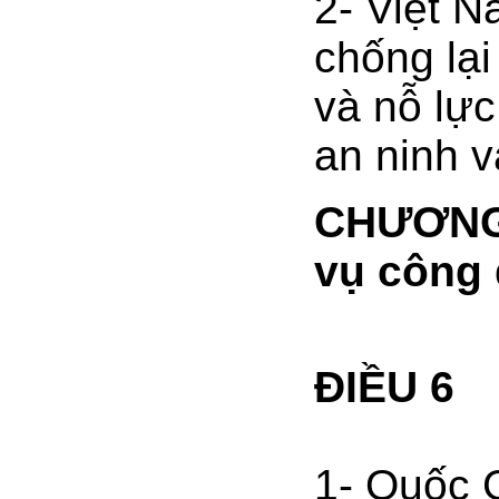
2- Việt 
chống lại
và nỗ lự
an ninh v
CHƯƠNG I
vụ công
ĐIỀU 6
1- Quốc 