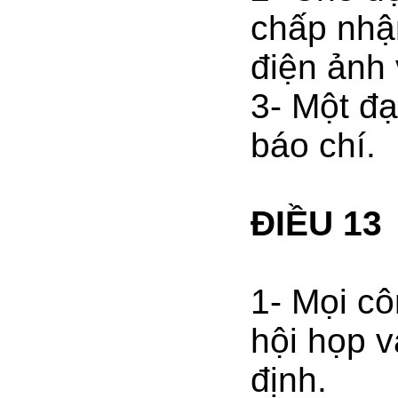
chấp nhậ
điện ảnh 
3- Một đạ
báo chí.
ĐIỀU 13
1- Mọi c
hội họp v
định.