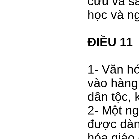
cứu và s
học và ng
ĐIỀU 11
1- Văn h
vào hàng
dân tộc, 
2- Một ng
được dành
hóa giáo 