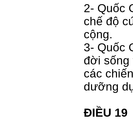
2- Quốc G
chế độ cứ
cộng.
3- Quốc 
đời sống 
các chiến
dưỡng dụ
ĐIỀU 19