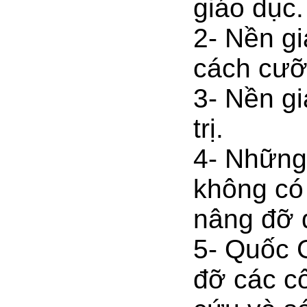
giáo dục.
2- Nền gi
cách cưỡ
3- Nền g
trị.
4- Những
không có
nâng đỡ 
5- Quốc 
đỡ các cô