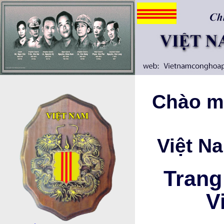
Chào mừ
Việt N
Trang
V