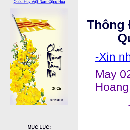
Quốc Huy Việt Nam Cộng Hòa
Thông 
Q
-Xin n
May 02
Hoang
MỤC LỤC: