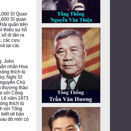
0,000 Sĩ Quan
6,600 Sĩ quan
Hải quân trên
ì thiếu sự hỗ
số di tản ra
i, các cựu
và tại các
ng John
quân nhân Hoa
hóng thích tù
ey, Nghị Sĩ
, nguyên Chủ
h thương thảo
ao với Cộng
a Lê năm 1973
óng thích tù
nh với Tổng
biết sẽ bảo
 sau đó mới có