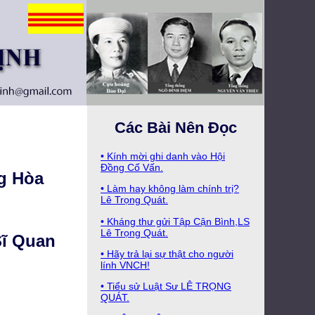
Các Bài Nên Đọc
• Kính mời ghi danh vào Hội
Ðồng Cố Vấn.
g Hòa
• Làm hay không làm chính trị?
Lê Trọng Quát.
• Kháng thư gửi Tập Cận Bình,LS
Lê Trọng Quát.
Sĩ Quan
• Hãy trả lại sự thật cho người
lính VNCH!
• Tiểu sử Luật Sư LÊ TRỌNG
QUÁT.