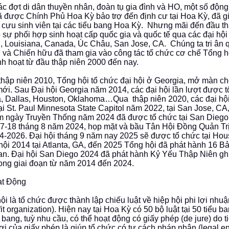
c đợt di dân thuyền nhân, đoàn tụ gia đình và HO, một số động
ã được Chính Phủ Hoa Kỳ bảo trợ đến định cư tại Hoa Kỳ, đã g
 cựu sinh viên tại các tiểu bang Hoa Kỳ. Nhưng mãi đến đầu th
 sự phối hợp sinh hoạt cấp quốc gia và quốc tế qua các đại hội 
Louisiana, Canada, Úc Châu, San Jose, CA. Chúng ta tri ân 
 và Chiến hữu đã tham gia vào công tác tổ chức cơ chế Tổng h
inh hoạt từ đầu thập niên 2000 đến nay.
thập niên 2010, Tổng hội tổ chức đại hội ở Georgia, mở màn ch
ới. Sau Đại hội Georgia năm 2014, các đại hội lần lượt được t
a, Dallas, Houston, Oklahoma…Qua thập niên 2020, các đại hộ
ại St. Paul Minnesota State Capitol năm 2022, tại San Jose, C
m ngày Truyền Thống năm 2024 đã được tổ chức tại San Diego
7-18 tháng 8 năm 2024, họp mặt và bầu Tân Hội Đồng Quản Tr
4-2026. Đại hội tháng 9 năm nay 2025 sẽ được tổ chức tại Hou
 hội 2014 tại Atlanta, GA, đến 2025 Tổng hội đã phát hành 16 Bả
n. Đại hội San Diego 2024 đã phát hành Kỷ Yếu Thập Niên gh
rong giai đoạn từ năm 2014 đến 2024.
ạt Động
ội là tổ chức được thành lập chiếu luật về hiệp hội phi lợi nhu
fit organization). Hiện nay tại Hoa Kỳ có 50 bộ luật tại 50 tiểu b
ểu bang, tuỳ nhu cầu, có thể hoạt động có giấy phép (de jure) do 
ợi của giấy phép là giúp tổ chức có tư cách pháp nhân (legal en