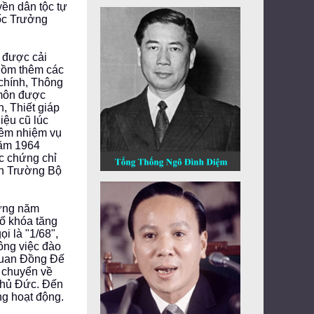
yền dân tộc tự
uốc Trưởng
 được cải
 gồm thêm các
 chính, Thông
 môn được
, Thiết giáp
iệu cũ lúc
hêm nhiệm vụ
năm 1964
ặc chứng chỉ
h Trường Bộ
từng năm
số khóa tăng
i là "1/68",
ông việc đào
Quan Đồng Đế
 chuyển về
Thủ Đức. Đến
g hoạt động.