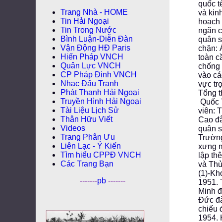
quốc t
Trang Nhà - HOME
và kin
Tin Hải Ngoại
hoạch 
Tin Trong Nước
ngăn c
Bình Luận-Diễn Ðàn
quân s
Vận Động HĐ Paris
chặn: 
Hiến Pháp VNCH
toàn c
Quân Lực VNCH
chống 
CP Pháp Ðịnh VNCH
vào cá
Nhạc Đấu Tranh
vực tr
Phát Thanh Hải Ngoại
Tổng t
Truyền Hình Hải Ngoại
Quốc T
Tài Liệu Lịch Sử
viên: 
Thân Hữu Viết
Cao đẳ
Videos
quân s
Trang Phân Ưu
Trường
Liên Lạc - Ý Kiến
xưng m
Tìm hiểu CPPÐ VNCH
lập th
Các Trang Bạn
và Thủ
(1)-Kh
-------
pb
-------
1951. 
Minh đ
Đức đà
chiếu 
1954. 