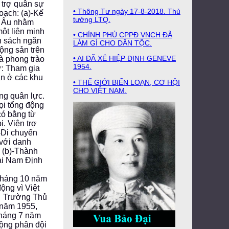
 trợ quân sự
• Thông Tư ngày 17-8-2018. Thủ
oạch: (a)-Kế
tướng LTQ.
âu Âu nhằm
ột liên minh
• CHÍNH PHỦ CPPĐ VNCH ĐÃ
h sách ngăn
LÀM GÌ CHO DÂN TỘC.
ộng sản trên
• AI ĐÃ XÉ HIỆP ĐỊNH GENEVE
à phong trào
1954.
ự: Tham gia
ản ở các khu
• THẾ GIỚI BIẾN LOẠN, CƠ HỘI
CHO VIỆT NAM.
ng quân lực.
ọi tổng động
có bằng từ
ị. Viện trợ
-Di chuyển
với danh
. (b)-Thành
tại Nam Định
 tháng 10 năm
ộng vì Việt
. Trường Thủ
 năm 1955,
tháng 7 năm
ộng phân đội