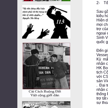
2- Tổ
Sau gầ
kiêu h
Hiện d
mọi ch
trợ củ
ngoại 
Sinh V
quốc g
Đến gi
Vessey
Kỳ mất
nhân c
HK Bos
tịch C
với CS
sản Vi
. Đại 
nhân c
thống 
trợ tấ
sự tho