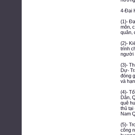
4-Đại
(1)- Đ
môn, c
quân, 
(2)- K
trình 
người 
(3)- T
Dự- Tr
đóng g
và hạn
(4)- T
Dân, Q
quê hư
thủ tạ
Nam Q
(5)- T
công n