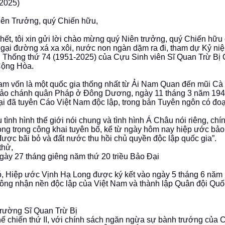
-2025)
ên Trưởng, quý Chiến hữu,
hết, tôi xin gửi lời chào mừng quý Niên trưởng, quý Chiến hữu
gại đường xá xa xôi, nước non ngàn dặm ra đi, tham dự Kỷ ni
 Thống thứ 74 (1951-2025) của Cựu Sinh viên Sĩ Quan Trừ Bị 
ộng Hòa.
am vốn là một quốc gia thống nhất từ Ải Nam Quan đến mũi Cà
đảo chánh quân Pháp ở Đông Dương, ngày 11 tháng 3 năm 19
i đã tuyên Cáo Việt Nam độc lập, trong bản Tuyên ngôn có đo
 tình hình thế giới nói chung và tình hình Á Châu nói riêng, chí
ng trọng công khai tuyên bố, kể từ ngày hôm nay hiệp ước bảo
ược bãi bỏ và đất nước thu hồi chủ quyền độc lập quốc gia”.
thử,
gày 27 tháng giêng năm thứ 20 triều Bảo Đại
, Hiệp ước Vịnh Hạ Long được ký kết vào ngày 5 tháng 6 năm
ông nhận nền độc lập của Việt Nam và thành lập Quân đội Quố
ường Sĩ Quan Trừ Bị
ế chiến thứ II, với chính sách ngăn ngừa sự bành trướng của