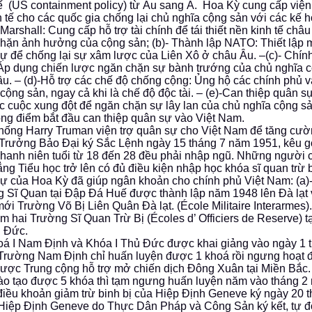
ế (US containment policy) từ Âu sang Á. Hoa Kỳ cung cấp viện
h tế cho các quốc gia chống lại chủ nghĩa cộng sản với các kế h
Marshall: Cung cấp hỗ trợ tài chính để tái thiết nền kinh tế ch
hặn ảnh hưởng của cộng sản; (b)- Thành lập NATO: Thiết lập m
ự để chống lại sự xâm lược của Liên Xô ở châu Âu. –(c)- Chín
Áp dụng chiến lược ngăn chặn sự bành trướng của chủ nghĩa c
ầu. – (d)-Hỗ trợ các chế độ chống cộng: Ủng hộ các chính phủ v
cộng sản, ngay cả khi là chế độ độc tài. – (e)-Can thiệp quân s
c cuộc xung đột để ngăn chặn sự lây lan của chủ nghĩa cộng s
ọng điểm bắt đầu can thiệp quân sự vào Việt Nam.
hống Harry Truman viện trợ quân sự cho Việt Nam để tăng cườ
rưởng Bảo Đại ký Sắc Lệnh ngày 15 tháng 7 năm 1951, kêu g
Thanh niên tuổi từ 18 đến 28 đều phải nhập ngũ. Những người 
ng Tiểu học trở lên có đủ điều kiện nhập học khóa sĩ quan trừ b
ự của Hoa Kỳ đã giúp ngân khoản cho chính phủ Việt Nam: (a)
 Sĩ Quan tại Đập Đá Huế được thành lập năm 1948 lên Đà lạt 
ới Trường Võ Bị Liên Quân Đà lạt. (École Militaire Interarmes)
êm hai Trường Sĩ Quan Trừ Bị (Écoles d’ Officiers de Reserve) 
 Đức.
oá I Nam Định và Khóa I Thủ Đức được khai giảng vào ngày 1
Trường Nam Định chỉ huấn luyện được 1 khoá rồi ngưng hoạt đ
ược Trung cộng hỗ trợ mở chiến dịch Đông Xuân tại Miền Bắc
o tạo được 5 khóa thì tạm ngưng huấn luyện năm vào tháng 2
điều khoản giảm trừ binh bị của Hiệp Định Geneve ký ngày 20 
Hiệp Định Geneve do Thực Dân Pháp và Công Sản ký kết, tự đ