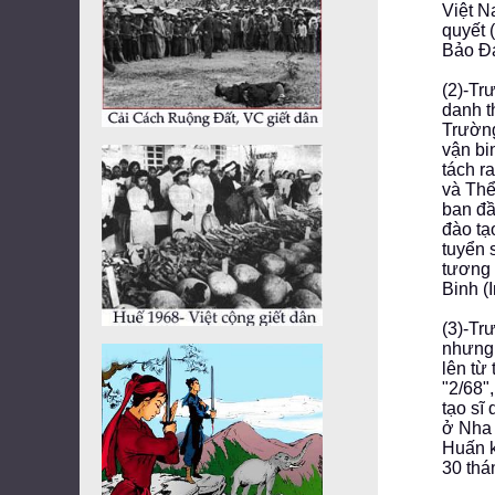
Việt N
quyết 
Bảo Đạ
(2)-Tr
danh t
Trường
vận bi
tách r
và Thể
ban đầ
đào tạ
tuyển 
tương 
Binh (I
(3)-Tr
nhưng 
lên từ
"2/68"
tạo sĩ
ở Nha 
Huấn k
30 thá