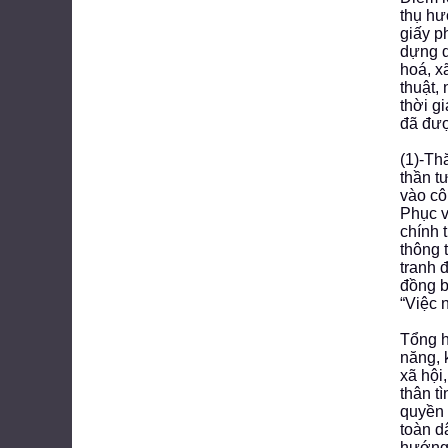
thụ hư
giấy p
dựng d
hoá, x
thuật,
thời g
đã đượ
(1)-Th
thần t
vào cô
Phục v
chính 
thông 
tranh 
đồng b
“Việc 
Tổng h
năng, 
xã hội
thân tì
quyền 
toàn d
hướng 