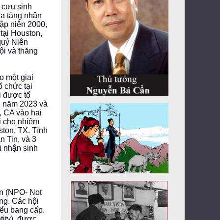
 cựu sinh
ia tăng nhân
ập niên 2000,
tại Houston,
quý Niên
ội và thăng
o một giai
ổ chức tại
i được tổ
A, năm 2023 và
, CA vào hai
ị cho nhiệm
ston, TX. Tính
n Tin, và 3
i nhận sinh
ận (NPO- Not
ang. Các hội
tiểu bang cấp.
tity), được