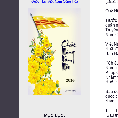
(1951
Quốc Huy Việt Nam Cộng Hòa
Quý Ni
Trước 
quản n
Truyền
Nam C
Việt N
Nhật 
Bảo Đạ
“Chiếu
Nam lo
Pháp đ
Khâm 
Huế, n
Sau đó
quốc c
Nam.
1- Tr
Sau th
MỤC LỤC: