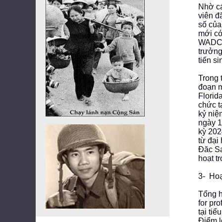
Nhờ cá
viên đ
số của
mới có
WADC, 
trưởng
tiến s
Trong 
đoạn m
Florid
chức t
kỷ niệ
ngày 1
kỳ 202
từ đại
Đăc Sa
hoạt t
3- Ho
Tổng h
for pro
tại ti
Điểm l