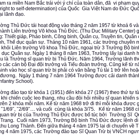
am ra miền Nam Bắc trái với ý chí của toàn dân, đã vi phạm qu
(right to self-determination) của Quốc Gia Việt Nam do Đức Q
i lãnh đạo.
ường Thủ Đức tái hoạt động vào tháng 2 năm 1957 từ khoá 6 và
hành Liên trường Võ khoa Thủ Đức. (Thu Duc Military Center)
: Thiết giáp, Pháo binh, Công binh, Quân cụ, Truyền tin, Quân
nh, Thể dục quân sự. Tháng 10 năm 1961, các trường chuyên
a khỏi Liên trường Võ khoa Thủ Đức, ngoại trừ 3 Trường Bộ binh
 dục Quân sự. Ngày 1 tháng 8 năm 1963, Trường lấy lại danh h
u là Trường sĩ quan trừ bị Thủ Đức. Năm 1964, Trường lãnh t
o các cán bộ Đại đội trưởng và Tiểu đoàn trưởng. Cũng kể từ 
sinh vào học sĩ quan trừ bị phải có văn bằng Tú tài 1 trở lên ho
đương. Ngày 1 tháng 7 năm 1964 Trường được cải danh thàn
nfantry School).
ường đào tạo từ khóa 1 (1951) đến khóa 27 (1967) theo thứ tự 
khi chiến cuộc leo thang, nhu cầu đòi hỏi nhiều sĩ quan khiến 
 trên 2 khóa mỗi năm. Kể từ năm 1968 trở đi thì mỗi khóa được gọ
, "1/69", "2/69"… và cuối cùng là khóa 3/75. Kể từ năm 1968 c
 quan trừ bị của Trường Thủ Đức được bổ túc bởi Trường Sĩ 
Trang. Cuối năm 1973, Trường Bộ binh Thủ Đức được lệnh di
hu Long Thành. Đến giữa tháng 4 năm 1975 lại di chuyển về 
ng 4 năm 1975, các Trường đào tạo Sĩ Quan Trừ bị VNCH ngưn