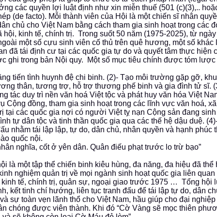
ởng các quyền lợi luật định như xin miễn thuế (501 (c)(3),.. hoặ
hép (de facto). Mỗi thành viên của Hội là một chiến sĩ nhân quy
ân chủ cho Việt Nam bằng cách tham gia sinh hoạt trong các đ
ã hội, kinh tế, chính trị. Trong suốt 50 năm (1975-2025), từ ngày
 ngoài một số cựu sinh viên cố thủ trên quê hương, một số khác 
ian đã tái định cư tại các quốc gia tự do và quyết tâm thực hiện 
c ghi trong bản Nội quy. Một số mục tiêu chính được tóm lược
ăng tiến tình huynh đệ chi binh. (2)- Tạo môi trường gặp gỡ, khu
ương thân, tương trợ, hỗ trợ thương phế binh và gia đình tử sĩ. 
ng tác duy trì nền văn hoá Việt tộc và phát huy văn hóa Việt Na
ụ Cộng đồng, tham gia sinh hoạt trong các lĩnh vực văn hoá, xã 
trị tại các quốc gia nợi có người Việt tỵ nạn Cộng sản đang sinh
tình tự dân tộc và tinh thần quốc gia qua các thế hệ dậu duệ. (4
đấu nhằm tái lập lập, tự do, dân chủ, nhân quyền và hạnh phúc 
ào quốc nội.
nhân nghĩa, cốt ở yên dân. Quân điếu phạt trước lo trừ bạo”
ội là một tập thể chiến binh kiêu hùng, đa năng, đa hiệu đã thể
kinh nghiệm quản trị về mọi ngành sinh hoạt quốc gia liên quan
, kinh tế, chính trị, quân sự, ngoại giao trước 1975 … Tổng hội 
nh, kết tinh chí hướng, liên tục tranh đấu để tái lập tự do, dân c
và sự toàn vẹn lãnh thổ cho Việt Nam, hầu giúp cho đại nghiệ
ân chóng được viên thành. Khi đó “Cờ Vàng sẽ mọc thiên phươ
và sẽ không còn loại Cờ Máu đỏ lòm”.