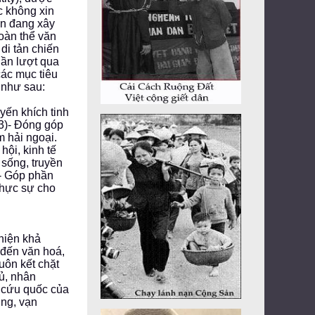
c không xin
ền đang xây
oàn thể văn
 di tản chiến
lần lượt qua
các mục tiêu
 như sau:
yến khích tinh
(3)- Đóng góp
m hải ngoại.
hội, kinh tế
 sống, truyền
)- Góp phần
thực sự cho
 hiện khả
 đến văn hoá,
luôn kết chặt
hủ, nhân
p cứu quốc của
ng, vạn