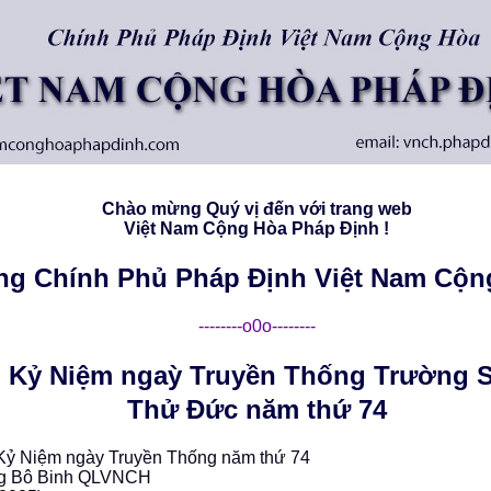
Chào mừng Quý vị đến với trang web
Việt Nam Cộng Hòa Pháp Ðịnh !
ng Chính Phủ Pháp Ðịnh Việt Nam Cộn
--------o0o--------
 Kỷ Niệm ngaỳ Truyền Thống Trường 
Thử Đức năm thứ 74
Kỷ Niệm ngày Truyền Thống năm thứ 74
g Bô Binh QLVNCH