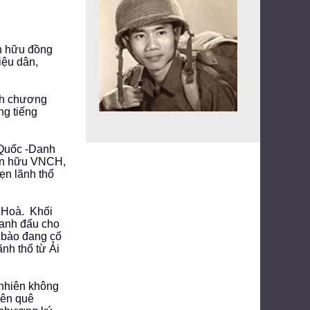
iến hữu đồng
iệu dân,
ịnh chương
ng tiếng
ổ Quốc -Danh
iến hữu VNCH,
ẹn lãnh thổ
 Hoà. Khối
ranh đấu cho
g bào đang cố
ãnh thổ từ Ải
 nhiên không
rên quê