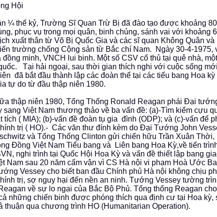
ng Hội
n ¼ thế kỷ, Trường Sĩ Quan Trừ Bị đã đào tạo được khoảng 8
ùng, phục vụ trong mọi quân, binh chủng, sánh vai với khoảng 
ịch xuất thân từ Võ Bị Quốc Gia và các sĩ quan Không Quân và 
iến trường chống Cộng sản từ Bắc chí Nam. Ngày 30-4-1975, v
a đồng minh, VNCH lui binh. Một số CSV cố thủ tại quê nhà, một 
quốc. Tại hải ngoại, sau thời gian thích nghi với cuộc sống mớ
iên đã bắt đầu thành lập các đoàn thể tại các tiểu bang Hoa kỳ 
ia tự do từ đầu thập niên 1980.
ữa thập niên 1980, Tổng Thống Ronald Reagan phái Đại tướ
 sang Việt Nam thương thảo về ba vấn đề: (a)-Tìm kiếm cựu 
 tích ( MIA); (b)-vấn đề đoàn tụ gia đình (ODP); và (c)-vấn để p
hính trị ( HO).- Các văn thư đính kèm do Đại Tướng John Vess
chwitz và Tổng Thống Clinton gửi chiến hữu Trần Xuân Thời
ộng Đồng Việt Nam Tiểu bang và Liên bang Hoa Kỳ,về tiến trìn
VN, nghi trình tại Quốc Hội Hoa Kỳ và vấn đề thiết lập bang gi
ệt Nam sau 20 năm cấm vận vì CS Hà nội vi phạm Hoà Ước B
tướng Vessey cho biết ban đầu Chính phủ Hà nội không chịu ph
hính trị, sợ nguy hại đến nền an ninh. Tướng Vessey tường trì
Reagan về sự lo ngại của Bắc Bộ Phủ. Tổng thống Reagan cho 
t cả những chiến binh được phóng thích qua định cư tại Hoa kỳ,
ả thuận qua chương trình HO (Humanitarian Operation).