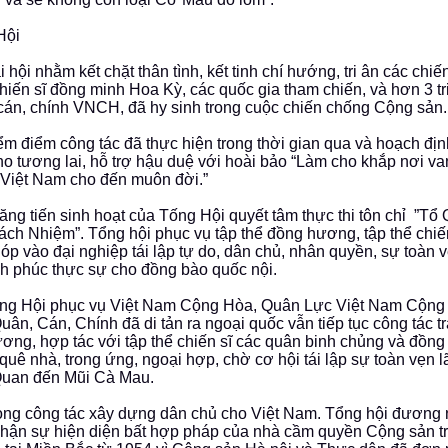
 Hội
ại hội nhằm kết chặt thân tình, kết tinh chí hướng, tri ân các ch
hiến sĩ đồng minh Hoa Kỳ, các quốc gia tham chiến, và hơn 3 tr
cán, chính VNCH, đã hy sinh trong cuộc chiến chống Cộng sản.
iểm điểm công tác đã thực hiện trong thời gian qua và hoạch đ
cho tương lai, hỗ trợ hậu duệ với hoài bảo “Làm cho khắp nơi va
Việt Nam cho đến muôn đời.”
hăng tiến sinh hoạt của Tống Hội quyết tâm thực thi tôn chỉ ”T
ách Nhiệm”. Tổng hội phục vụ tập thể đồng hương, tập thể ch
óp vào đại nghiệp tái lập tự do, dân chủ, nhân quyền, sự toàn v
h phúc thực sự cho đồng bào quốc nội.
ổng Hội phục vụ Việt Nam Cộng Hòa, Quân Lực Việt Nam Cộng
uân, Cán, Chính đã di tản ra ngoại quốc vẫn tiếp tục công tác t
ơng, hợp tác với tập thể chiến sĩ các quân binh chủng và đồn
i quê nhà, trong ứng, ngoại hợp, chờ cơ hội tái lập sự toàn vẹn l
uan đến Mũi Cà Mau.
rong công tác xây dựng dân chủ cho Việt Nam. Tổng hội đương
hận sự hiện diện bất hợp pháp của nhà cầm quyền Cộng sản t