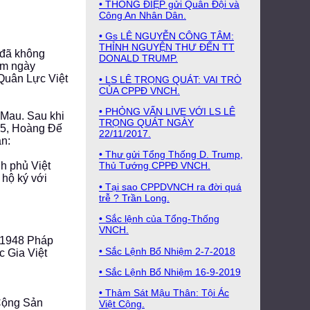
• THÔNG ĐIỆP gửi Quân Đội và
Công An Nhân Dân.
• Gs LÊ NGUYỄN CÔNG TÂM:
THỈNH NGUYỆN THƯ ĐẾN TT
 đã không
DONALD TRUMP.
ệm ngày
Quân Lực Việt
• LS LÊ TRỌNG QUÁT: VAI TRÒ
CỦA CPPĐ VNCH.
• PHỎNG VẤN LIVE VỚI LS LÊ
 Mau. Sau khi
TRỌNG QUÁT NGÀY
45, Hoàng Đế
22/11/2017.
ạn:
• Thư gửi Tổng Thống D. Trump,
nh phủ Việt
Thủ Tướng CPPĐ VNCH.
 hộ ký với
• Tại sao CPPDVNCH ra đời quá
trễ ? Trần Long.
• Sắc lệnh của Tổng-Thống
VNCH.
 1948 Pháp
• Sắc Lệnh Bổ Nhiệm 2-7-2018
c Gia Việt
• Sắc Lệnh Bổ Nhiệm 16-9-2019
• Thảm Sát Mậu Thân: Tội Ác
 Cộng Sản
Việt Cộng.