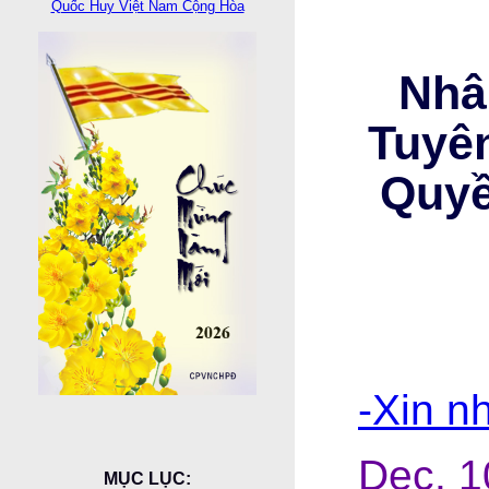
Quốc Huy Việt Nam Cộng Hòa
Nhâ
Tuyê
Quyề
-Xin n
Dec. 1
MỤC LỤC: