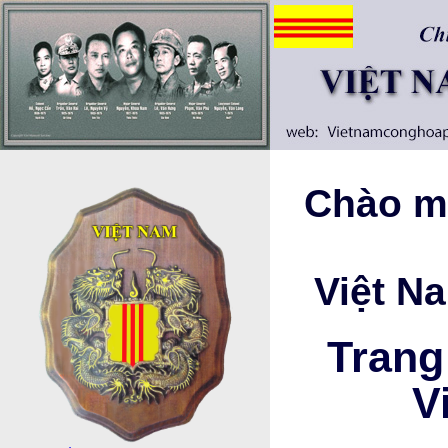
Chào mừ
Việt N
Trang
V