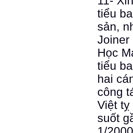
11- Xi
tiểu b
sản, n
Joiner
Học Ma
tiểu b
hai cá
công t
Việt t
suốt g
1/2000