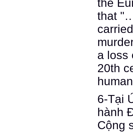
the Eu
that "
carrie
murder
a loss 
20th c
human 
6-Tại 
hành Đ
Cộng s