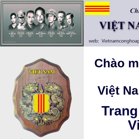
Chào mừ
Việt N
Trang
V