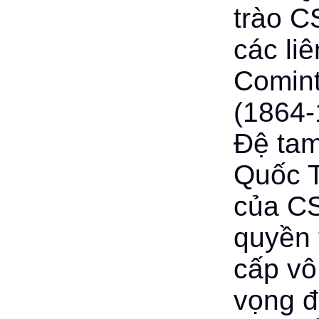
trào C
các li
Comint
(1864-
Đệ tam
Quốc T
của CS
quyền t
cấp vô
vọng đ