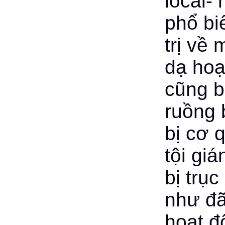
local-
phổ bi
trị về
dạ hoạ
cũng b
ruồng 
bị cơ 
tội gi
bị trục
như đã
hoạt đ