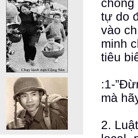
chống 
tự do 
vào ch
minh c
tiêu b
:1-”Đừ
mà hãy
2. Luậ