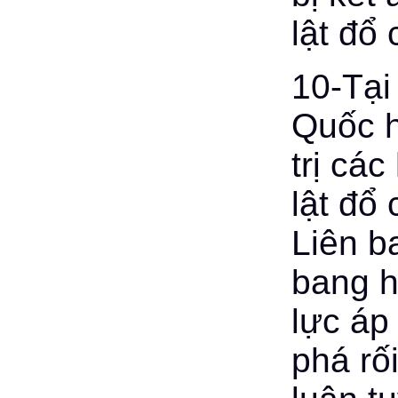
lật đổ
10-Tại
Quốc h
trị các
lật đổ
Liên b
bang h
lực áp
phá rối