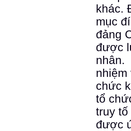
khác. 
mục đí
đảng C
được l
nhân. 
nhiệm v
chức k
tổ chứ
truy tố
được ứ