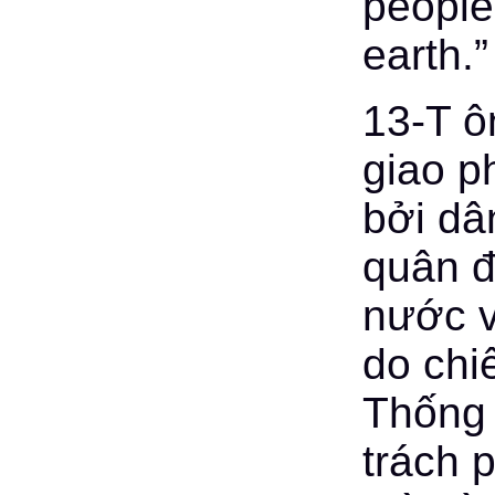
people,
earth.”
13-T ô
giao p
bởi dâ
quân đ
nước v
do chi
Thống 
trách 