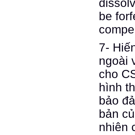
dissol
be forf
compen
7- Hiế
ngoài 
cho CS
hình t
bảo đả
bản củ
nhiên 