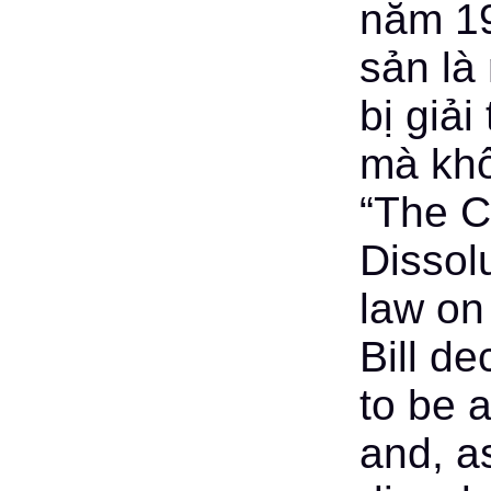
năm 19
sản là
bị giải
mà khô
“The C
Dissol
law on
Bill d
to be 
and, a