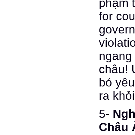
phạm t
for co
govern
violati
ngang 
châu! 
bỏ yêu
ra khỏ
5-
Nghị
Châu 