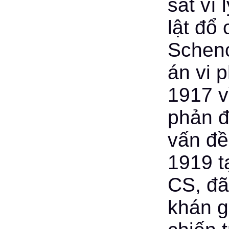
sát vì
lật đổ
Schenc
án vi 
1917 v
phản đ
vấn đề
1919 t
CS, đã
khán g