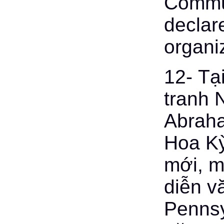
Commun
declar
organi
12- Tạ
tranh 
Abraha
Hoa Kỳ
mới, m
diễn v
Pennsy