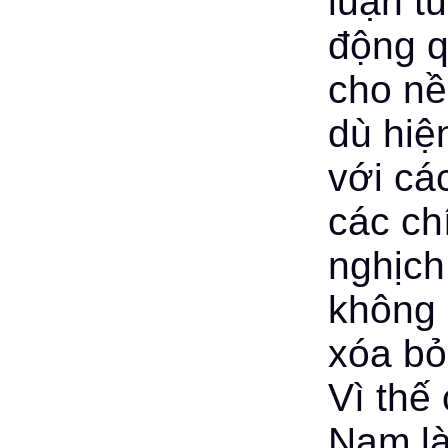
luận t
động q
cho nề
dù hiệ
với cá
các ch
nghịch
không 
xóa bỏ
Vì thế
Nam là