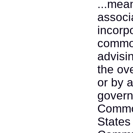
...mea
associ
incorp
common
advisin
the ov
or by 
govern
Common
States