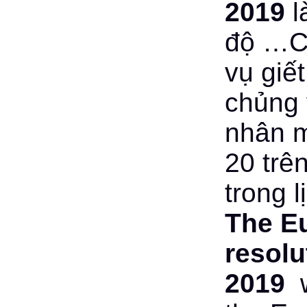
2019
l
độ …Cộ
vụ giết
chủng 
nhân m
20 trê
trong l
The E
resolu
2019
w