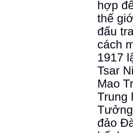
hợp để 
thế giớ
đấu tr
cách m
1917 l
Tsar Ni
Mao Tr
Trung 
Tưởng 
đảo Đà