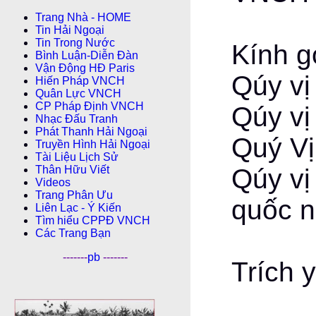
Trang Nhà - HOME
Tin Hải Ngoại
Tin Trong Nước
Kính g
Bình Luận-Diễn Ðàn
Vận Động HĐ Paris
Qúy vị
Hiến Pháp VNCH
Quân Lực VNCH
CP Pháp Ðịnh VNCH
Qúy vị
Nhạc Đấu Tranh
Phát Thanh Hải Ngoại
Quý Vị
Truyền Hình Hải Ngoại
Tài Liệu Lịch Sử
Thân Hữu Viết
Qúy vị
Videos
Trang Phân Ưu
quốc n
Liên Lạc - Ý Kiến
Tìm hiểu CPPÐ VNCH
Các Trang Bạn
-------
pb
-------
Trích 