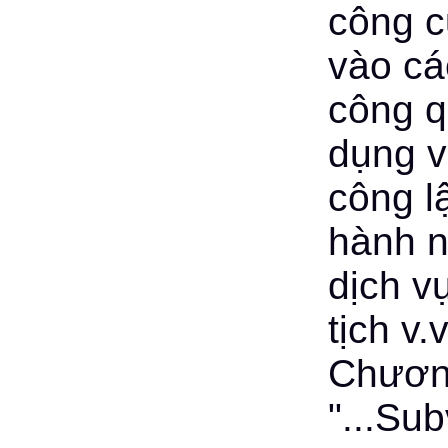
công c
vào cá
công q
dụng v
công l
hành n
dịch v
tịch v.
Chương
"...Su