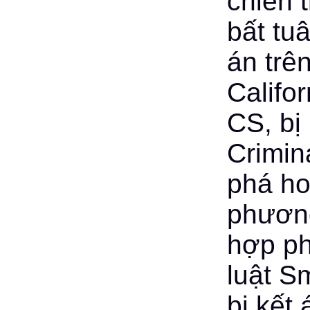
chiến 
bất tu
án trê
Califo
CS, bị
Crimin
phá ho
phương
hợp ph
luật S
bị kết