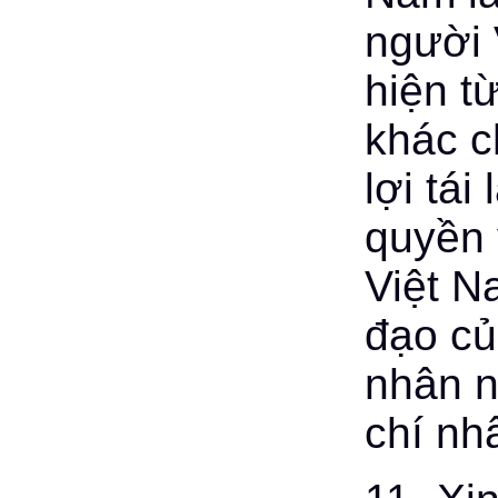
người 
hiện t
khác c
lợi tái
quyền 
Việt N
đạo củ
nhân n
chí nh