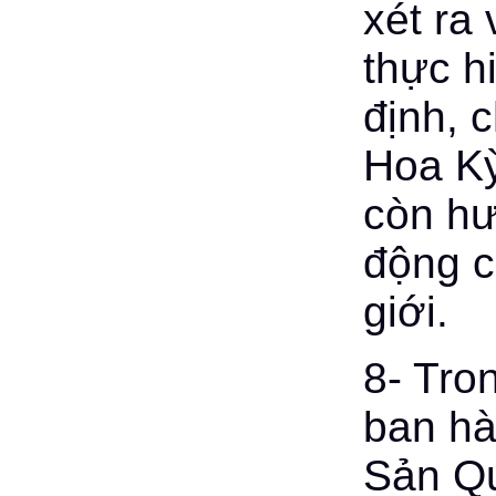
xét ra
thực h
định, 
Hoa Kỳ
còn hư
động c
giới.
8- Tro
ban h
Sản Qu