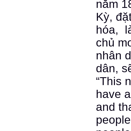
năm 18
Kỳ, đặ
hóa, l
chủ mơ
nhân d
dân, sẽ
“This 
have a
and th
people,