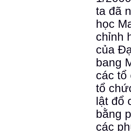
ta đã 
học Ma
chỉnh 
của Đạ
bang M
các tổ
tổ chứ
lật đổ
bằng 
các ph