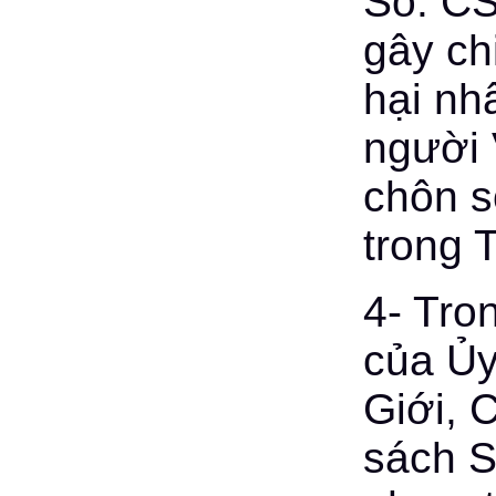
Sô. CS
gây chi
hại nh
người 
chôn s
trong 
4- Tro
của Ủy
Giới, 
sách Sp