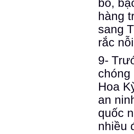
bố, bạ
hàng t
sang T
rắc nỗ
9- Trư
chóng 
Hoa Kỳ
an nin
quốc n
nhiều 