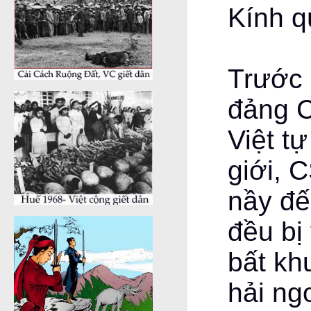
Kính q
Trước 
đảng C
Việt tự
giới, 
nầy đế
đều bị
bất kh
hải ng