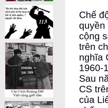
Chế độ
quyền 
cộng s
trên c
nghĩa 
1960-1
Sau nă
CS trê
của Li