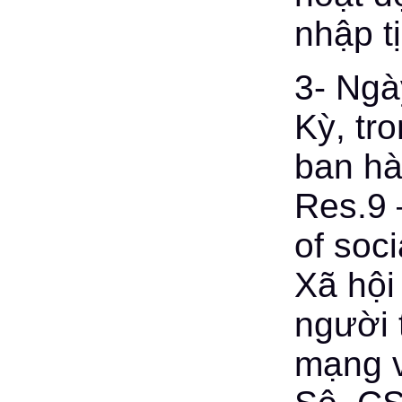
nhập t
3- Ngà
Kỳ, tr
ban hà
Res.9 
of soc
Xã hội
người 
mạng v