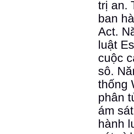
trị an
ban hà
Act. N
luật E
cuộc c
sô. Nă
thống 
phân t
ám sát
hành l