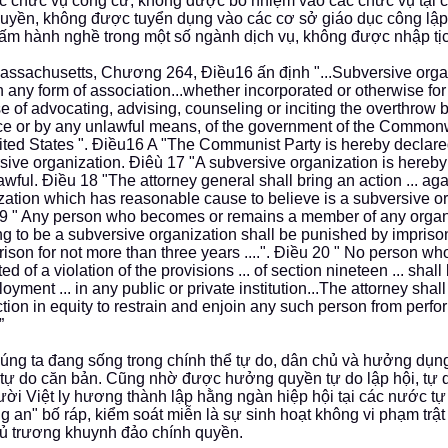
c chức vụ công cử, không được bổ nhiệm vào các chức vụ tại 
uyền, không được tuyển dụng vào các cơ sở giáo dục công lập 
cấm hành nghề trong một số ngành dịch vụ, không được nhập tịch
assachusetts, Chương 264, Điều16 ấn định "...Subversive orga
n any form of association...whether incorporated or otherwise f
e of advocating, advising, counseling or inciting the overthrow b
ce or by any unlawful means, of the government of the Commonw
ited States ". Điều16 A "The Communist Party is hereby declare
sive organization. Điêù 17 "A subversive organization is hereby
awful. Điều 18 "The attorney general shall bring an action ... ag
zation which has reasonable cause to believe is a subversive or
9 " Any person who becomes or remains a member of any organ
g to be a subversive organization shall be punished by impriso
prison for not more than three years ....". Điều 20 " No person w
ed of a violation of the provisions ... of section nineteen ... shall 
loyment ... in any public or private institution...The attorney shal
iction in equity to restrain and enjoin any such person from perf
”
úng ta đang sống trong chính thể tự do, dân chủ và hưởng dụn
tự do căn bản. Cũng nhờ được hưởng quyền tự do lập hội, tự 
ời Việt ly hương thành lập hằng ngàn hiệp hội tại các nước t
ng an" bố ráp, kiểm soát miễn là sự sinh hoạt không vi phạm trật
ủ trương khuynh đảo chính quyền.