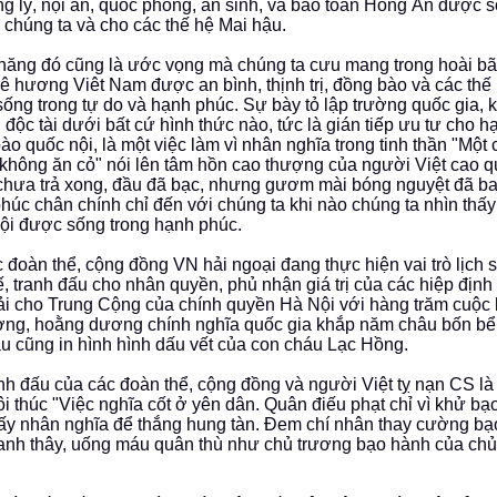
ng lý, nội an, quốc phòng, an sinh, và bảo toàn Hồng Ân được 
 chúng ta và cho các thế hệ Mai hậu.
hăng đó cũng là ước vọng mà chúng ta cưu mang trong hoài b
ê hương Viêt Nam được an bình, thịnh trị, đồng bào và các thế
ống trong tự do và hạnh phúc. Sự bày tỏ lập trường quốc gia,
i độc tài dưới bất cứ hình thức nào, tức là gián tiếp ưu tư cho 
ào quốc nội, là một việc làm vì nhân nghĩa trong tinh thần "Mộ
 không ăn cỏ" nói lên tâm hồn cao thượng của người Việt cao q
hưa trả xong, đầu đã bạc, nhưng gươm mài bóng nguyệt đã bao
húc chân chính chỉ đến với chúng ta khi nào chúng ta nhìn thấ
ội được sống trong hạnh phúc.
 đoàn thể, cộng đồng VN hải ngoại đang thực hiện vai trò lịch
ế, tranh đấu cho nhân quyền, phủ nhận giá trị của các hiệp định
ải cho Trung Cộng của chính quyền Hà Nội với hàng trăm cuộc
ợng, hoằng dương chính nghĩa quốc gia khắp năm châu bốn bể
u cũng in hình hình dấu vết của con cháu Lạc Hồng.
nh đấu của các đoàn thể, cộng đồng và người Việt tỵ nạn CS là
ôi thúc "Việc nghĩa cốt ở yên dân. Quân điếu phạt chỉ vì khử bạo 
lấy nhân nghĩa để thắng hung tàn. Đem chí nhân thay cường b
anh thây, uống máu quân thù như chủ trương bạo hành của ch