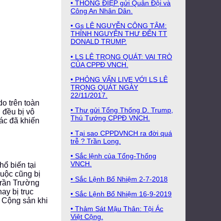
• THÔNG ĐIỆP gửi Quân Đội và
Công An Nhân Dân.
• Gs LÊ NGUYỄN CÔNG TÂM:
THỈNH NGUYỆN THƯ ĐẾN TT
DONALD TRUMP.
• LS LÊ TRỌNG QUÁT: VAI TRÒ
CỦA CPPĐ VNCH.
• PHỎNG VẤN LIVE VỚI LS LÊ
TRỌNG QUÁT NGÀY
22/11/2017.
o trên toàn
• Thư gửi Tổng Thống D. Trump,
 đều bị vô
Thủ Tướng CPPĐ VNCH.
 ác đã khiến
• Tại sao CPPDVNCH ra đời quá
trễ ? Trần Long.
• Sắc lệnh của Tổng-Thống
VNCH.
hổ biến tại
cuộc cũng bị
• Sắc Lệnh Bổ Nhiệm 2-7-2018
Trần Trường
ay bị trục
• Sắc Lệnh Bổ Nhiệm 16-9-2019
o Cộng sản khi
• Thảm Sát Mậu Thân: Tội Ác
Việt Cộng.