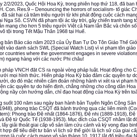
y 2/2/2023, Quốc Hội Hoa Kỳ, trong phiên họp thứ 118, đã ban
H. Con. Res.9 – Denouncing the horrors of socialism- tố giác C
 đã sát hại cả trăm triệu người từ khi phát động cuộc cách mạ
ại Nga Sô. CSVN đã phạm tội ác tày trời, gây chiến tranh tang tó
ân mạng cho hơn 5 triệu người Việt cả Nam lẫn Bắc và chôn số
vô tội trong Tết Mậu Thân 1968 tại Huế.
ng bản Báo cáo năm 2023 của Ủy Ban Tự Do Tôn Giáo Thế Gi
iệt vào danh sách SWL (Special Watch List) vì vi phạm tôn giáo 
or countries where the government engages in severe violations 
m) ngang hàng với các nước Phi châu!
n pháp VNCH đặt CS ra ngoài vòng pháp luật. Hoạt động cho C
ưới mọi hình thức. Hiến pháp Hoa Kỳ bảo đảm các quyền tự d
ười, do đó mặc nhiên cấm đoán những hành vi xét ra vi phạm h
iện các quyền tự do hiến định, chẳng những cho công dân Hoa K
ộng nầy còn hướng dẫn, chỉ đạo hoạt động của Hoa Kỳ trên toàn
g suốt 100 năm sau ngày ban hành bản Tuyên Ngôn Cộng Sản
1948), phong trào CSQT đã bành trướng qua các liên minh (C
ern): Phong trào Đệ nhất (1864-1876), Đệ nhị (1889-1918), Đệ
và Đệ tứ Quốc Tế (1938-1953). Mục đích của CSQT nhằm lật đ
, lấy giải thoát giai cấp vô sản làm cứu cánh và kỳ vọng đạo bin
t hợp để tiêu diệt tư bản vì lịch sử thế giới là lịch sử của giai c
ượng là cuộc cách mạng vô sản tháng 10, 1917 lật đổ triều đại