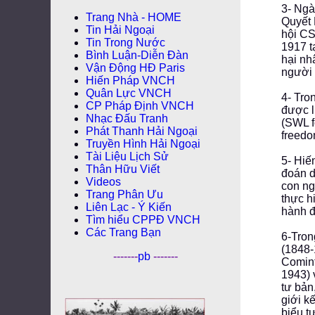
3- Ngà
Trang Nhà - HOME
Quyết 
Tin Hải Ngoại
hội CS
Tin Trong Nước
1917 t
Bình Luận-Diễn Ðàn
hại nh
Vận Động HĐ Paris
người 
Hiến Pháp VNCH
Quân Lực VNCH
4- Tro
CP Pháp Ðịnh VNCH
được l
Nhạc Đấu Tranh
(SWL f
Phát Thanh Hải Ngoại
freedo
Truyền Hình Hải Ngoại
Tài Liệu Lịch Sử
5- Hiế
Thân Hữu Viết
đoán d
Videos
con ng
Trang Phân Ưu
thực h
Liên Lạc - Ý Kiến
hành đ
Tìm hiểu CPPÐ VNCH
Các Trang Bạn
6-Tron
(1848-
-------
pb
-------
Comint
1943) 
tư bản
giới kế
biểu t