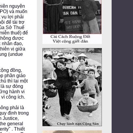
thiện nguyện
-NPO) và muốn
vụ lợi phải
i để tài trợ
 của Sở Thuế
miễn thuế) để
 không được
c nhân đạo,
thiên vị giữa
hung (undue
cộng đồng,
óp phần giáo
hủ thì lại một
 là sự đóng
hững hành vi
vì công ích.
hông phải là
quy định trong
 Justice,
the general
rity" . Thiết