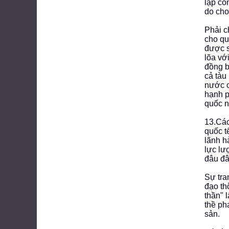
lập cô
do cho
Phải c
cho qu
được s
lõa vớ
đồng b
cả tàu
nước c
hạnh p
quốc n
13.Các
quốc t
lãnh h
lực lư
đâu đâ
Sự tra
đạo th
thần" 
thề ph
sản.