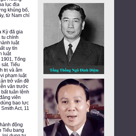
oa lục địa
ơng khủng bố,
ây, từ Nam chí
 Kỳ đã gia
 tu chính
hành luật
t uy tín
 luật
m 1901, Tổng
sát. Tiểu
h trị và âm
vi phạm luật
cản trở vấn đề
iễn văn trước
 bất tuân lệnh
 đảng viên
, dùng bạo lực
 Smith Act, 11
c hành động
ấp Tiểu bang
, lợi dụng tự