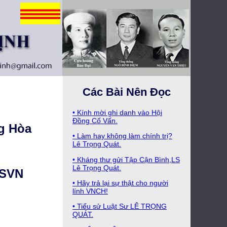
Các Bài Nên Đọc
• Kính mời ghi danh vào Hội
Ðồng Cố Vấn.
g Hòa
• Làm hay không làm chính trị?
Lê Trọng Quát.
• Kháng thư gửi Tập Cận Bình,LS
Lê Trọng Quát.
CSVN
• Hãy trả lại sự thật cho người
lính VNCH!
• Tiểu sử Luật Sư LÊ TRỌNG
QUÁT.