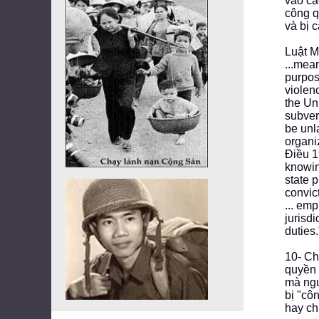
vào cá
công q
và bị 
Luật M
...mea
purpos
violen
the Un
subver
be unl
organi
Điều 1
knowin
state 
convict
... emp
jurisd
duties.
10- Ch
quyền 
mà ngư
bị "cô
hay ch