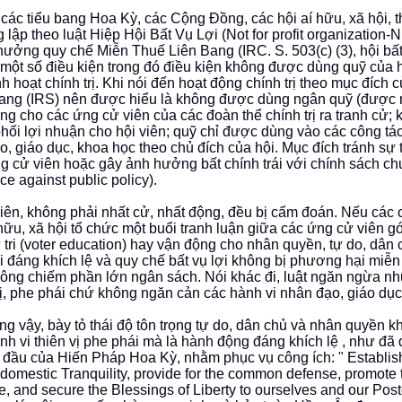
 các tiểu bang Hoa Kỳ, các Cộng Đồng, các hội aí hữu, xã hội, 
 lập theo luật Hiệp Hội Bất Vụ Lợi (Not for profit organization
ưởng quy chế Miễn Thuế Liên Bang (IRC. S. 503(c) (3), hội bất 
 một số điều kiện trong đó điều kiện không được dùng quỹ của hộ
nh hoạt chính trị. Khi nói đến hoạt động chính trị theo mục đích
ang (IRS) nên được hiểu là không được dùng ngân quỹ (được 
ng cho các ứng cử viên của các đoàn thể chính trị ra tranh cử;
hối lợi nhuận cho hội viên; quỹ chỉ được dùng vào các công tá
áo, giáo dục, khoa học theo chủ đích của hội. Mục đích tránh sự 
g cử viên hoặc gây ảnh hưởng bất chính trái với chính sách c
ce against public policy).
iên, không phải nhất cử, nhất động, đều bị cấm đoán. Nếu các 
 hữu, xã hội tổ chức một buổi tranh luận giữa các ứng cử viên g
 tri (voter education) hay vận động cho nhân quyền, tự do, dân c
i đáng khích lệ và quy chế bất vụ lợi không bị phương hại miễn
ông chiếm phần lớn ngân sách. Nói khác đi, luật ngăn ngừa n
vị, phe phái chứ không ngăn cản các hành vi nhân đạo, giáo dục 
ng vậy, bày tỏ thái độ tôn trọng tự do, dân chủ và nhân quyền k
nh vi thiên vị phe phái mà là hành động đáng khích lệ , như đã 
 đầu của Hiến Pháp Hoa Kỳ, nhằm phục vụ công ích: " Establish
 domestic Tranquility, provide for the common defense, promote 
e, and secure the Blessings of Liberty to ourselves and our Poste