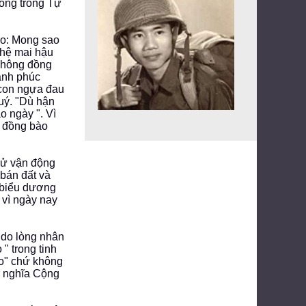
sống trong Tự
ão: Mong sao
 hệ mai hậu
 không đồng
hạnh phúc
t con ngựa đau
uý. "Dù hận
 ngày ". Vì
y đồng bào
 sử vận động
 bán đất và
 biểu dương
 vì ngày nay
 do lòng nhân
" trong tinh
ạo" chứ không
ủ nghĩa Cộng