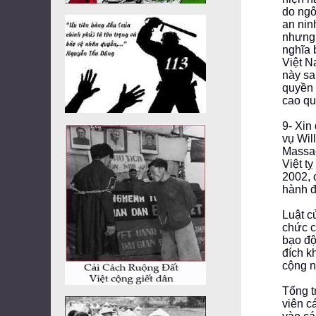
do ngô
an nin
nhưng 
nghĩa 
Việt N
này sa
quyền 
cao qu
9- Xin
vụ Wil
Massac
Việt t
2002, 
hành đ
Luật c
chức c
bạo độ
đích k
cộng n
Tổng t
viên c