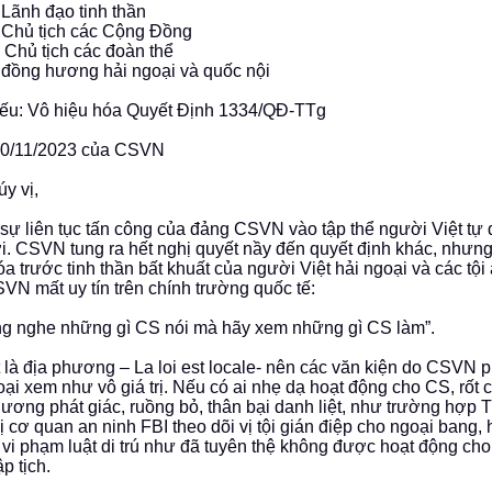
 Lãnh đạo tinh thần
 Chủ tịch các Cộng Đồng
 Chủ tịch các đoàn thể
 đồng hương hải ngoại và quốc nội
yếu: Vô hiệu hóa Quyết Định 1334/QĐ-TTg
10/11/2023 của CSVN
úy vị,
sự liên tục tấn công của đảng CSVN vào tập thể người Việt tự d
ới. CSVN tung ra hết nghị quyết nầy đến quyết định khác, nhưng
óa trước tinh thần bất khuất của người Việt hải ngoại và các tội
VN mất uy tín trên chính trường quốc tế:
g nghe những gì CS nói mà hãy xem những gì CS làm”.
t là địa phương – La loi est locale- nên các văn kiện do CSVN p
oại xem như vô giá trị. Nếu có ai nhẹ dạ hoạt động cho CS, rốt 
ương phát giác, ruồng bỏ, thân bại danh liệt, như trường hợp 
ị cơ quan an ninh FBI theo dõi vị tội gián điệp cho ngoại bang, h
ì vi phạm luật di trú như đã tuyên thệ không được hoạt động ch
p tịch.