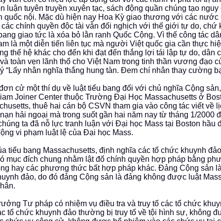
n luận tuyên truyền xuyên tạc, sách động quần chúng tạo nguy
h quốc nội. Mặc dù hiện nay Hoa Kỳ giao thương với các nước
các chính quyền độc tài vẫn đối nghịch với thế giới tự do, chứ
bang giao tức là xóa bỏ lằn ranh Quốc Cộng. Vì thế công tác d
am là một diễn tiến liên tục mà người Việt quốc gia cần thực hiệ
ng thế hệ khác cho đến khi đạt đến thắng lợi tái lập tự do, dân 
và toàn vẹn lãnh thổ cho Việt Nam trong tinh thần vương đạo c
ý “Lấy nhân nghĩa thắng hung tàn. Đem chí nhân thay cường bạ
 đơn cử một thí dụ về luật tiểu bang đối với chủ nghĩa Cộng sản,
liam Joiner Center thuộc Trường Đại Học Massachusetts ở Bost
husetts, thuê hai cán bộ CSVN tham gia vào công tác viết về l
ỵ nạn hải ngoại mà trong suốt gần hai năm nay từ tháng 1/2000 đ
chúng ta đã nỗ lực tranh luận với Đại học Mass tại Boston hầu 
ộng vi phạm luật lệ của Đại học Mass.
ủa tiểu bang Massachusetts, định nghĩa các tổ chức khuynh đảo
ó mục đích chung nhằm lật đổ chính quyền hợp pháp bằng ph
ng hay các phương thức bất hợp pháp khác. Đảng Cộng sản l
huynh đảo, do đó đảng Cộng sản là đảng không được luật Mas
hân.
rưởng Tư pháp có nhiệm vụ điều tra và truy tố các tổ chức khu
ác tổ chức khuynh đảo thường bị truy tố về tội hình sự, không 