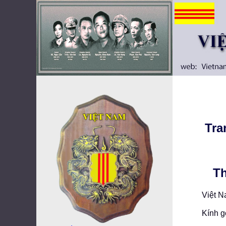
Tra
T
Việt 
Kính g