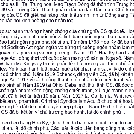
icholas II.. Tại Trung hoa, Mao Trạch Đông đã thôn tính Trung h
49 và Tưởng Giới Thạch phải di tản ra đảo Đài Loan. Chủ trư
ng của CS đã giết hại hàng trăm triệu sinh linh tử Đông sang T
eo rắc nỗi kinh hoàng cho nhân loại.
ớc sự bành trướng nhanh chóng của chủ nghĩa CS quốc tế, Hoa
uồng máy an ninh quốc nội và tình báo quốc ngoại, ban hành và
đạo luật ngăn ngừa phá rối trị an. Từ năm 1798 Hoa Kỳ đã ban 
and Sedition Act ngăn ngừa và trừng trị cuồng ngôn nhằm làm mấ
quyền địa phương và trung ương... Năm 1917, Hoa Kỳ ban hành
age Act, đồng thời với cuộc cách mạng vô sản tại Nga sô. Nă
William Mc Kingsley bị các phân tử chủ trương vô chính phủ ám 
ew York ban hành luật ngăn ngừa tội phạm ám sát vì lý do chín
t đổ chính phủ. Năm 1919 Schenck, đảng viên CS, đã bị kết án 
age Act 1917 vì sách động thanh niên phản đối chiến tranh và 
mộ binh sĩ. Năm 1919 tại Ohio, Debs, một thủ lãnh CS, đã đọc d
khán giả nhằm xách động chống chiến tranh, xúi dục thanh niên
gũ, đã bị kết án trên 10 năm. Năm 1927 tại California, Whitney,
 kết án vi phạm luật Criminal Syndicalism Act, tổ chức phá hoại
ương tiện lật đổ chính quyền hợp pháp.... Năm 1951, chiếu luật
ụ CS đã bị kết án vì chủ trương bạo hành, lật đổ chính phủ …
nhiều tiểu bang Hoa Kỳ, Quốc hội đã ban hành luật trừng trị cá
i trị an, lật đổ chính phủ. Các luật lệ cấp Liên bang cũng như c
ay vẫn còn có hiệu lực áp dụng đối với các hành vi phá rối trị an