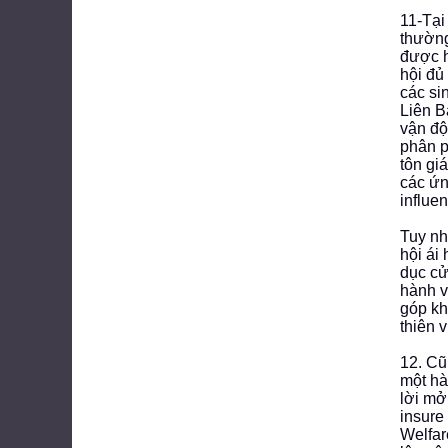
11-Tại
thường
được h
hội đủ
các si
Liên B
vận độ
phân p
tôn gi
các ứn
influen
Tuy nh
hội ái
dục cử
hành v
góp kh
thiên 
12. Cũ
một hà
lời mở
insure
Welfar