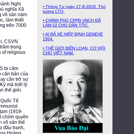
 hành Nghị
• Thông Tư ngày 17-8-2018. Thủ
hủ nghĩa Xã
tướng LTQ.
ng vô sản năm
c, làm thiệt
• CHÍNH PHỦ CPPĐ VNCH ĐÃ
ng trên 7000
LÀM GÌ CHO DÂN TỘC.
• AI ĐÃ XÉ HIỆP ĐỊNH GENEVE
1954.
ới, CSVN
trầm trọng
• THẾ GIỚI BIẾN LOẠN, CƠ HỘI
of religious
CHO VIỆT NAM.
S bị cấm
o căn bản của
ay cản trở sự
ỳ mà triết lý
 thế giới.
 Quốc Tế
ommunist
 tam (1919-
ổ chính quyền
h vô sản thế
ấp đấu tranh,
 Nga Hoàng