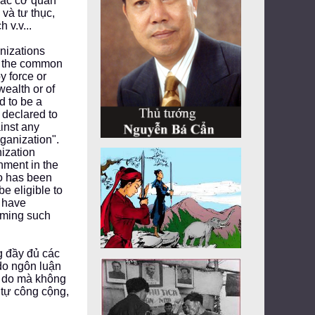
các cơ quan
và tư thục,
 v.v...
nizations
or the common
y force or
ealth or of
d to be a
 declared to
ainst any
ganization".
ization
nment in the
ho has been
be eligible to
l have
orming such
g đầy đủ các
do ngôn luận
ự do mà không
 tự công cộng,