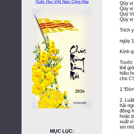
Quốc Huy Việt Nam Cộng Hòa
Qúy vị
Qúy vị
Quý Vị
Qúy vị
Trích 
ngày 
Kính q
Trước 
thế gi
hiệu h
cho CS
1.“Đừn
2. Luậ
hải ng
đồng h
hoặc b
xuất v
xin nhậ
MỤC LỤC: