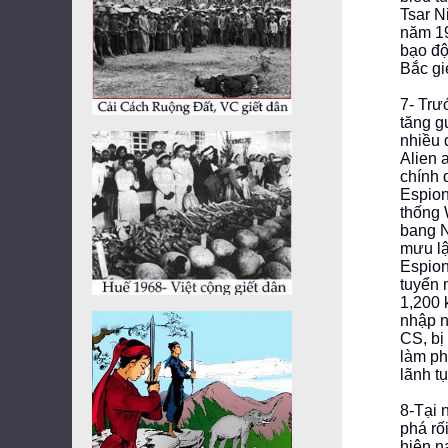
Tsar N
năm 19
bạo độ
Bắc gi
7- Trư
tăng g
nhiều 
Alien 
chính 
Espion
thống 
bang N
mưu lậ
Espion
tuyển 
1,200 
nhập n
CS, bị
làm ph
lãnh t
8-Tại 
phá rố
hiện n