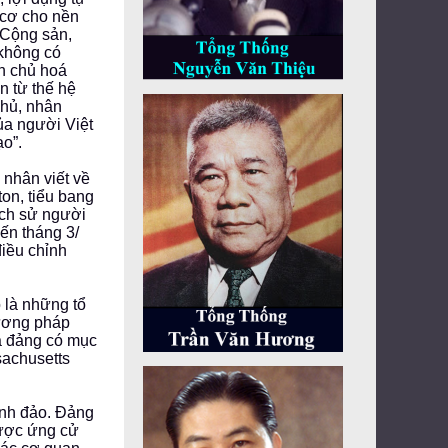
 cơ cho nền
 Cộng sản,
 không có
ân chủ hoá
n từ thế hệ
chủ, nhân
ủa người Việt
o”.
 nhân viết về
on, tiểu bang
ịch sử người
ến tháng 3/
điều chỉnh
 là những tổ
ương pháp
à đảng có mục
sachusetts
ynh đảo. Đảng
được ứng cử