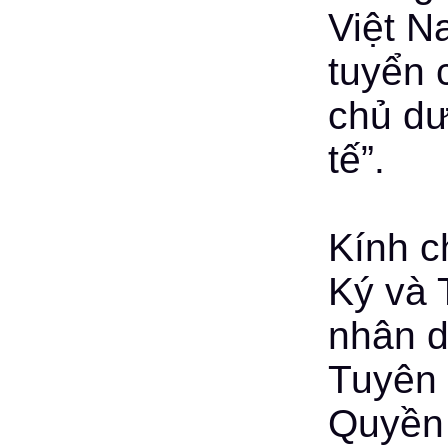
Việt N
tuyển 
chủ dư
tế”.
Kính c
Ký và 
nhân d
Tuyên
Quyền 