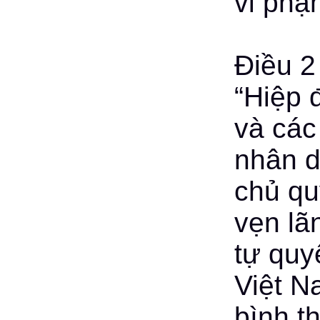
vi phạ
Điều 2
“Hiệp 
và các
nhân d
chủ qu
vẹn lã
tự quy
Việt N
bình th