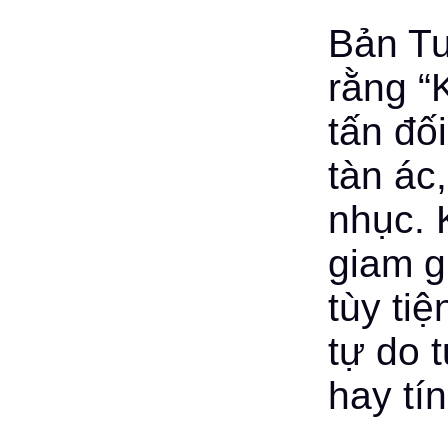
Bản Tu
rằng “
tấn đố
tàn ác
nhục. 
giam g
tùy ti
tự do 
hay tí