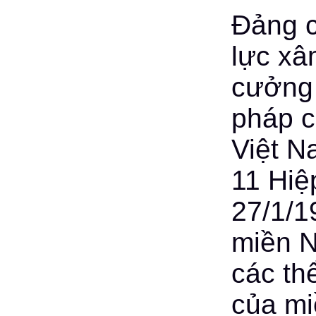
Đảng c
lực xâ
cưởng 
pháp c
Việt N
11 Hiệ
27/1/1
miền N
các thể
của mi