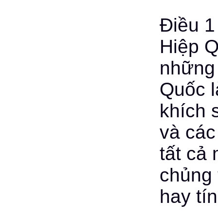
Điều 1
Hiệp Q
những 
Quốc l
khích 
và các
tất cả
chủng 
hay tí