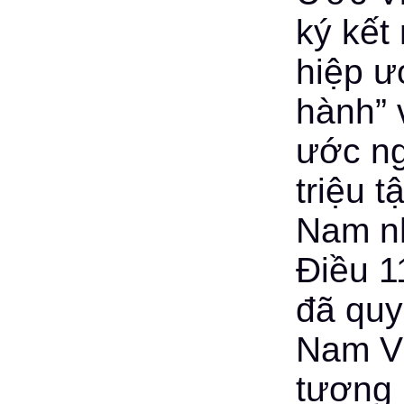
ký kết
hiệp ư
hành” 
ước ng
triệu t
Nam nh
Điều 1
đã quy
Nam Vi
tương 