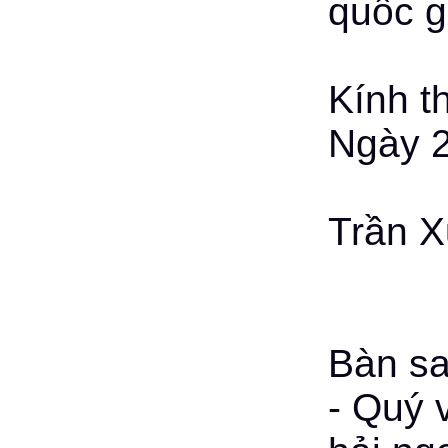
quốc g
Kính t
Ngày 2
Trần X
Bàn sa
- Quý 