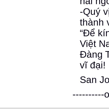
hải ng
-Quý v
thành 
“Để kí
Việt N
Đàng T
vĩ đại!
San Jo
----------