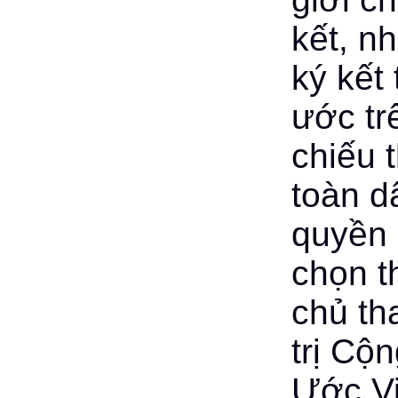
kết, n
ký kết
ước tr
chiếu 
toàn d
quyền 
chọn t
chủ th
trị Cộ
Ước Vi