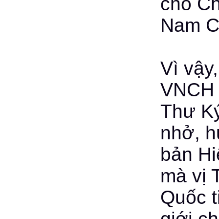
cho Ch
Nam C
Vì vậy
VNCH k
Thư Ký
nhở, h
bản Hi
mà vị 
Quốc t
giới c