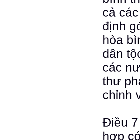
cả các
định g
hòa bì
dân tộ
các nư
thư ph
chỉnh 
Điều 7
hợp có