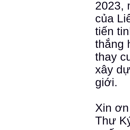
2023, 
của Li
tiến t
thắng 
thay c
xây dự
giới.
Xin ơn
Thư Ký