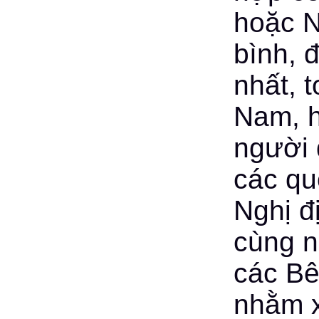
hoặc N
bình, 
nhất, 
Nam, h
người 
các qu
Nghị đ
cùng n
các Bê
nhằm x