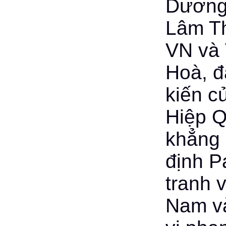
Dương
Lâm T
VN và
Hoà, đ
kiến c
Hiệp Q
khẳng 
định P
tranh v
Nam và