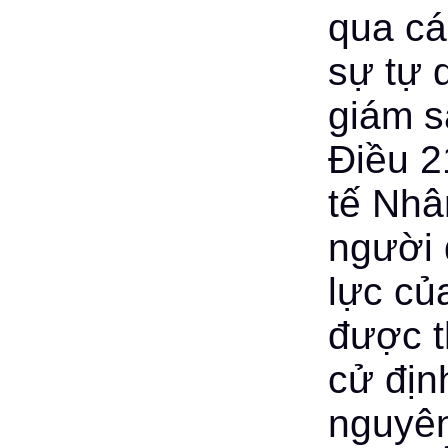
qua cá
sự tự 
giám s
Điều 2
tế Nhâ
người 
lực củ
được t
cử địn
nguyên