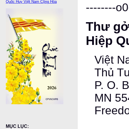
Quốc Huy Việt Nam Cộng Hòa
--------o0
Thư gở
Hiệp Q
Việt 
Thủ T
P. O. 
MN 55
Freed
MỤC LỤC: