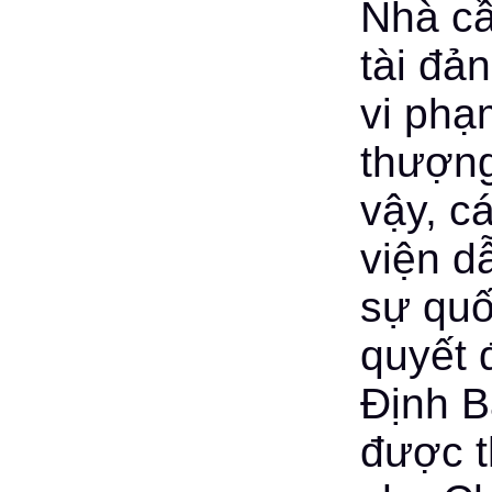
Nhà cầ
tài đả
vi phạ
thượng
vậy, c
viện dẫ
sự quố
quyết 
Định B
được t