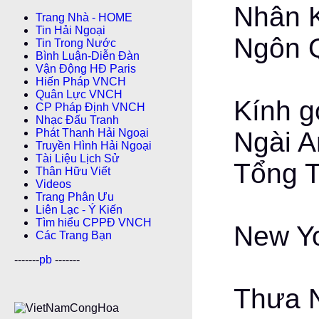
Nhân 
Trang Nhà - HOME
Tin Hải Ngoại
Ngôn 
Tin Trong Nước
Bình Luận-Diễn Ðàn
Vận Động HĐ Paris
Hiến Pháp VNCH
Quân Lực VNCH
Kính g
CP Pháp Ðịnh VNCH
Nhạc Đấu Tranh
Ngài A
Phát Thanh Hải Ngoại
Truyền Hình Hải Ngoại
Tài Liệu Lịch Sử
Tổng T
Thân Hữu Viết
Videos
Trang Phân Ưu
Liên Lạc - Ý Kiến
Tìm hiểu CPPÐ VNCH
New Y
Các Trang Bạn
-------
pb
-------
Thưa N