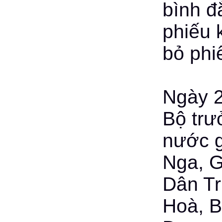
bình đ
phiếu 
bỏ phi
Ngày 2
Bộ trư
nước g
Nga, G
Dân Tr
Hoà, B