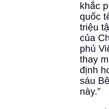
khắc p
quốc t
triệu 
của Ch
phủ Vi
thay m
định h
sáu Bê
này.”