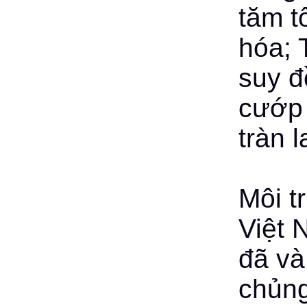
tăm t
hóa; 
suy đ
cướp 
tràn l
Môi t
Việt 
đã và
chủng