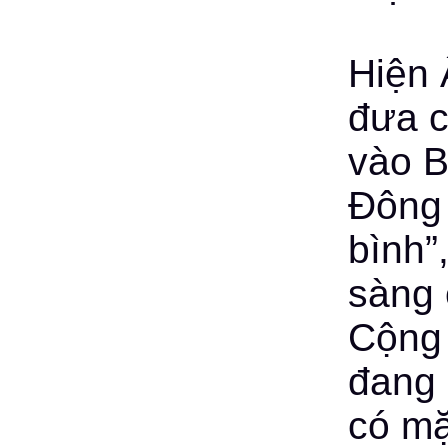
Hiện 
đưa 
vào B
Đông 
bình”
sàng 
Cộng 
đang 
có mặ