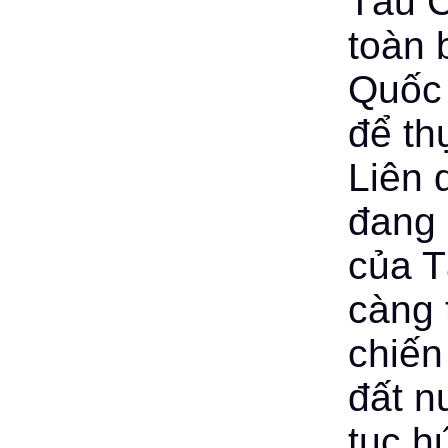
Tàu C
toàn 
Quốc 
để th
Liên 
đang 
của T
càng 
chiến
đất n
tục h