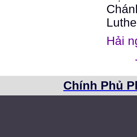
Chánh
Luthe
Hải n
Chính Phủ P