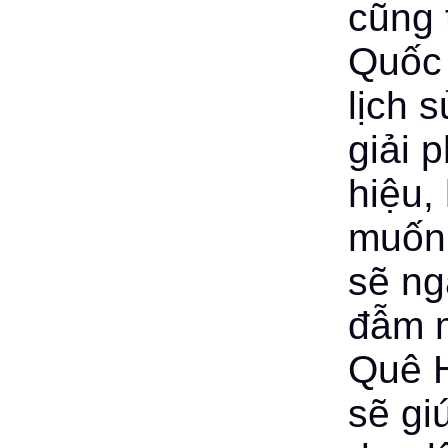
cũng 
Quốc
lịch 
giải 
hiệu,
muốn
sẽ ng
đẫm m
Quê H
sẽ gi