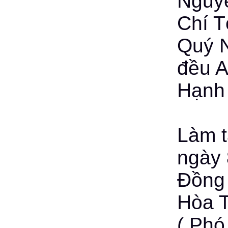
Nguy
Chí T
Quý N
đều A
Hạnh
Làm t
ngày 
Đồng 
Hòa 
( Phó