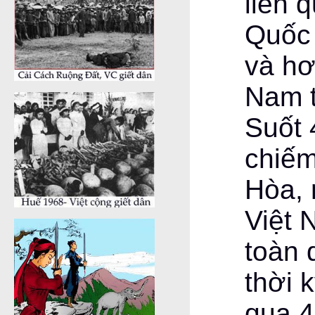
liên 
Quốc
và hơ
Nam t
Suốt 
chiếm
Hòa,
Việt 
toàn 
thời 
qua 4