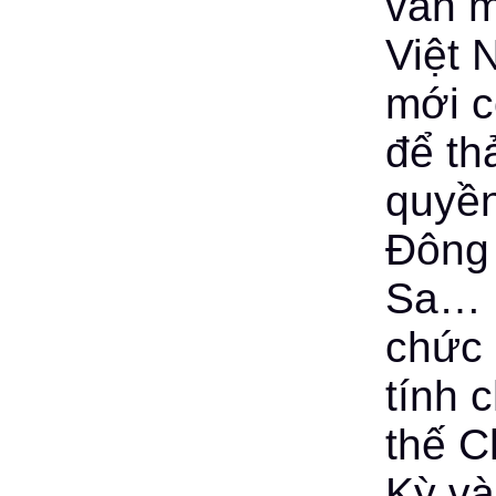
văn m
Việt 
mới c
để th
quyền
Đông
Sa… K
chức 
tính 
thế C
Kỳ và