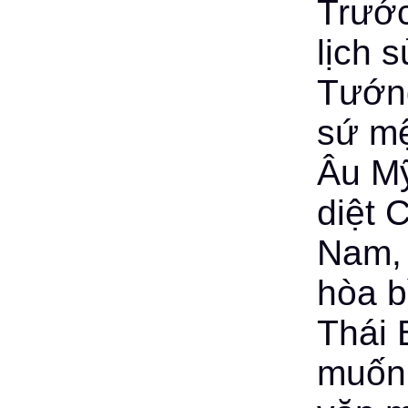
Trước
lịch 
Tướng
sứ mệ
Âu Mỹ
diệt 
Nam,
hòa b
Thái
muốn 