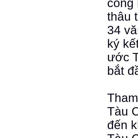
công 
thâu 
34 vă
ký kế
ước T
bắt đ
Tham
Tàu C
đến k