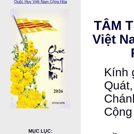
Quốc Huy Việt Nam Cộng Hòa
TÂM T
Việt N
Kính 
Quát,
Chán
Cộng
MỤC LỤC: