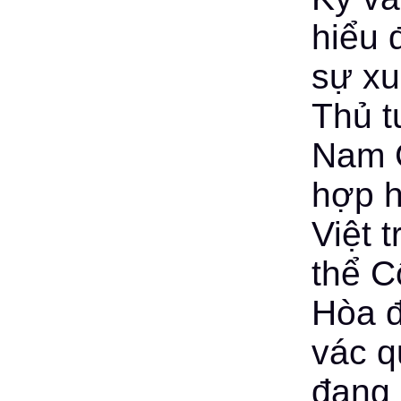
hiểu 
sự xu
Thủ t
Nam 
hợp h
Việt 
thể C
Hòa đ
vác q
đang 