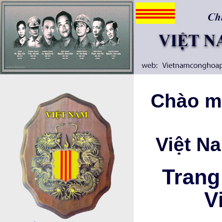
Chào mừ
Việt N
Trang
V