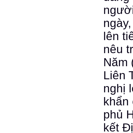
người
ngày,
lên t
nêu t
Năm (
Liên 
nghị 
khẩn 
phủ H
kết Đ