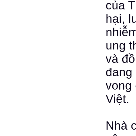
của T
hại, 
nhiễm
ung t
và đ
đang 
vong 
Việt.
Nhà c