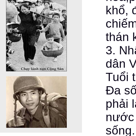
khổ, 
chiếm
thán 
3. Nh
dân V
Tuổi 
Đa số
phải 
nước 
sống.