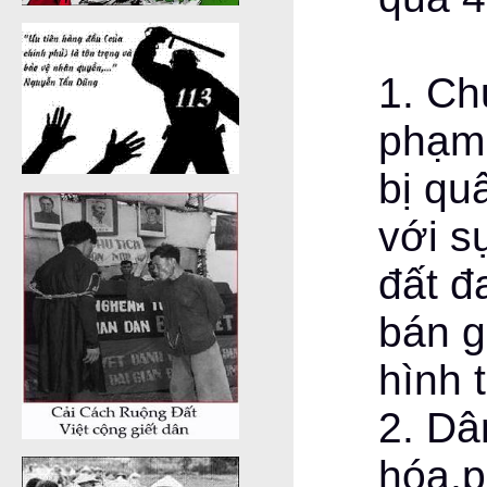
1. Ch
phạm
bị qu
với s
đất đ
bán g
hình 
2. Dâ
hóa,p