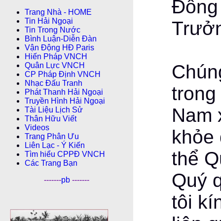
Đồng 
Trang Nhà - HOME
Tin Hải Ngoại
Trưởn
Tin Trong Nước
Bình Luận-Diễn Ðàn
Vận Động HĐ Paris
Hiến Pháp VNCH
Chúng
Quân Lực VNCH
CP Pháp Ðịnh VNCH
Nhạc Đấu Tranh
trong
Phát Thanh Hải Ngoại
Truyền Hình Hải Ngoại
Nam x
Tài Liệu Lịch Sử
Thân Hữu Viết
Videos
khỏe 
Trang Phân Ưu
Liên Lạc - Ý Kiến
thể Q
Tìm hiểu CPPÐ VNCH
Các Trang Bạn
Quý q
-------
pb
-------
tôi k