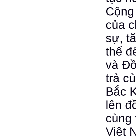
Cộng 
của c
sự, t
thế đ
và Đồ
trả củ
Bắc K
lên đ
cùng 
Việt 