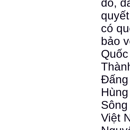
do, d
quyết
có qu
bảo v
Quốc 
Thành
Đấng 
Hùng
Sông 
Việt 