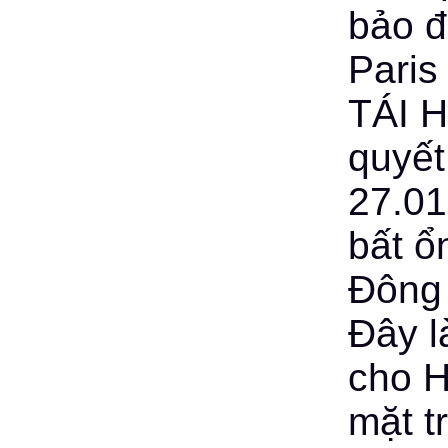
bảo đ
Paris
TÁI H
quyết
27.01
bất ổ
Đông
Đây là
cho H
mặt t