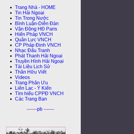
Trang Nhà - HOME
Tin Hải Ngoại
Tin Trong Nước
Bình Luận-Diễn Ðàn
Vận Động HĐ Paris
Hiến Pháp VNCH
Quân Lực VNCH
CP Pháp Ðịnh VNCH
Nhạc Đấu Tranh
Phát Thanh Hải Ngoại
Truyền Hình Hải Ngoại
Tài Liệu Lịch Sử
Thân Hữu Viết
Videos
Trang Phân Ưu
Liên Lạc - Ý Kiến
Tìm hiểu CPPÐ VNCH
Các Trang Bạn
-------
pb
-------