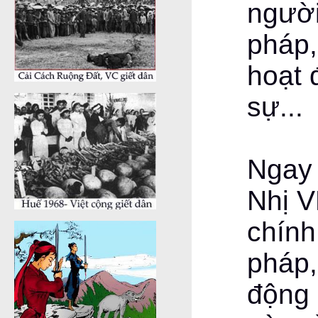
người
pháp,
hoạt 
sự...
Ngay 
Nhị V
chính
pháp,
động 