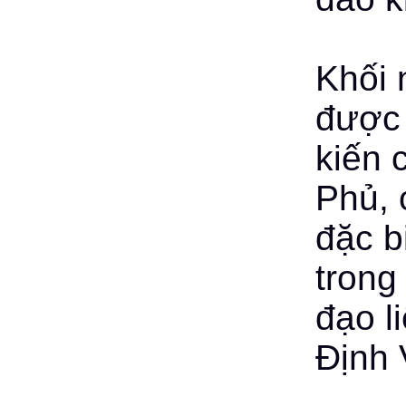
Khối 
được 
kiến 
Phủ, 
đặc b
trong
đạo l
Định