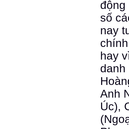
động 
số cá
nay t
chính
hay v
danh 
Hoàng
Anh N
Úc), 
(Ngoạ