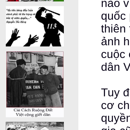
nào v
quốc 
thiên
ảnh h
cuộc 
dân 
Tuy đ
cơ ch
quyền