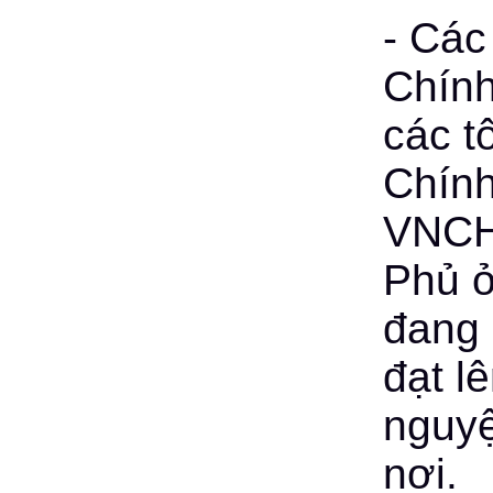
- Các
Chính
các t
Chín
VNCH.
Phủ ở
đang 
đạt l
nguyệ
nơi.