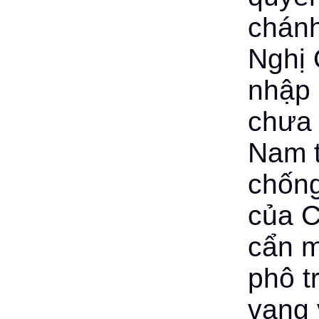
chánh
Nghị 
nhập 
chưa 
Nam t
chống
của C
cẩn m
phô t
vang 