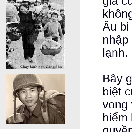
gia c
không
Âu bị
nhập 
lạnh.
Bây g
biệt 
vong 
hiểm 
quyền