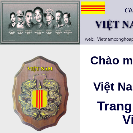
Chào mừ
Việt N
Trang
V