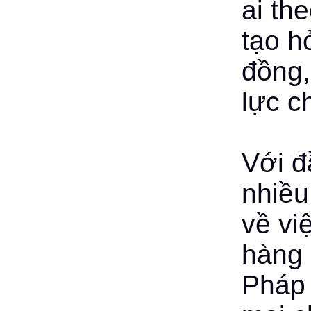
ai the
tạo h
đồng,
lực c
Với đ
nhiều
về vi
hàng 
Pháp