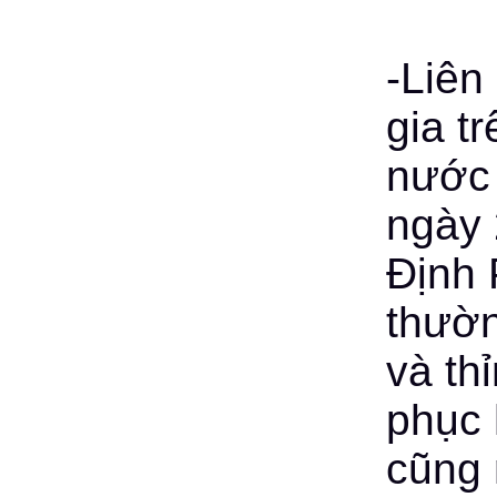
-Liên
gia tr
nước 
ngày 
Định 
thườn
và th
phục 
cũng 