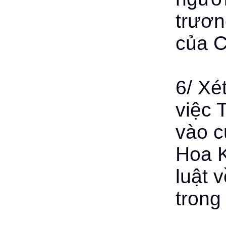
trươn
của 
6/ Xé
việc 
vào c
Hoa K
luật 
trong