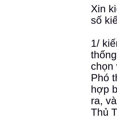
Xin k
số ki
1/ ki
thống
chọn 
Phó t
hợp b
ra, v
Thủ T