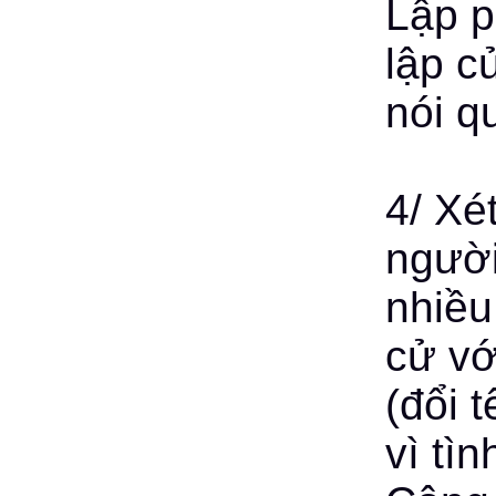
Lập p
lập c
nói q
4/ Xé
người
nhiều
cử vớ
(đổi 
vì tì