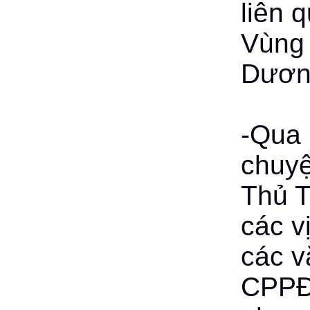
liên 
Vùng 
Dươn
-Qua 
chuyệ
Thủ T
các v
các v
CPPĐ 