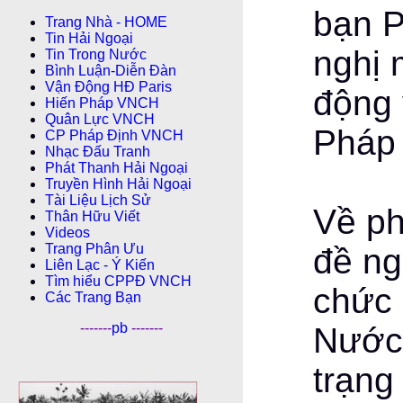
bạn 
Trang Nhà - HOME
Tin Hải Ngoại
nghị 
Tin Trong Nước
Bình Luận-Diễn Ðàn
Vận Động HĐ Paris
động 
Hiến Pháp VNCH
Quân Lực VNCH
Pháp
CP Pháp Ðịnh VNCH
Nhạc Đấu Tranh
Phát Thanh Hải Ngoại
Truyền Hình Hải Ngoại
Tài Liệu Lịch Sử
Về ph
Thân Hữu Viết
Videos
Trang Phân Ưu
đề ng
Liên Lạc - Ý Kiến
Tìm hiểu CPPÐ VNCH
chức 
Các Trang Bạn
-------
pb
-------
Nước 
trạng