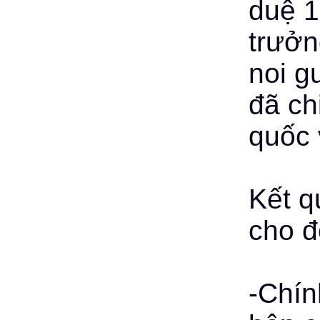
duệ 1
trưởn
noi g
đã ch
quốc 
Kết q
cho đ
-Chín