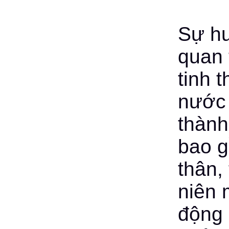
Sự h
quan 
tinh 
nước 
thành
bao g
thân,
niên 
động 