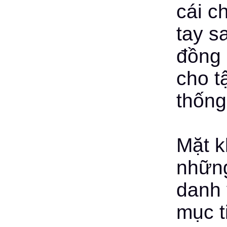
cái c
tay s
đồng 
cho t
thống
Mặt k
những
danh 
mục t