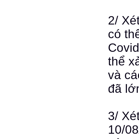
2/ Xé
có th
Covid
thể x
và cá
đã lớn
3/ Xé
10/08