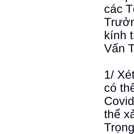
các T
Trưở
kính 
Vấn 
1/ Xé
có th
Covid
thể x
Trọng