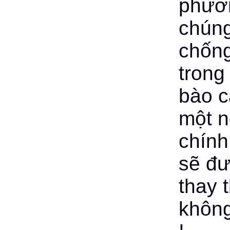
phươn
chúng
chống
trong
bào c
một n
chính
sẽ đư
thay 
không