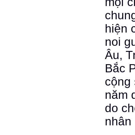
mọi c
chung
hiện 
noi g
Âu, T
Bắc P
cộng 
năm q
do ch
nhân 