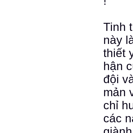
!
Tinh 
này l
thiết
hận c
đội v
mản v
chỉ h
các n
giành