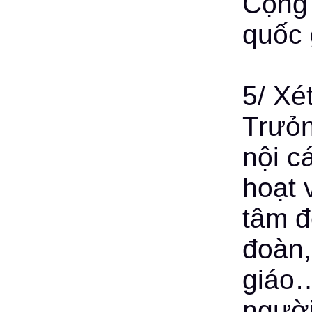
Cộng 
quốc 
5/ Xé
Trưỏn
nội cá
hoạt 
tâm đ
đoàn,
giáo…
người