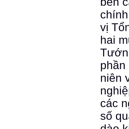
bên c
chính
vị Tổ
hai m
Tướng
phần 
niên 
nghiệ
các n
số qu
dào k