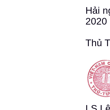
Hải n
2020
Thủ 
LS Lê