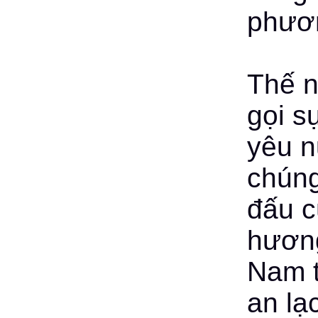
phươn
Thế n
gọi s
yêu 
chúng
đấu c
hương
Nam t
an lạ