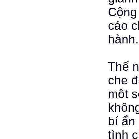
Cộng 
cáo c
hành.
Thế n
che đ
môt s
không
bí ẩn
tình 