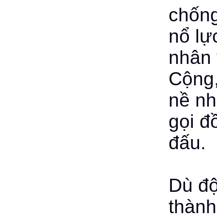
chốn
nổ lự
nhân 
Cộng,
nề nh
gọi đ
đấu.
Dù độ
thành