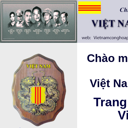
Chào mừ
Việt N
Trang
V