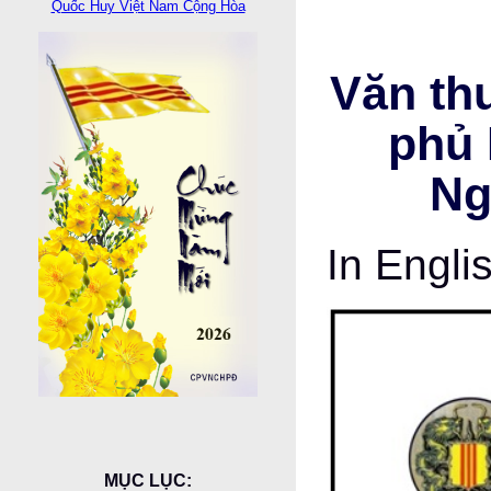
Quốc Huy Việt Nam Cộng Hòa
Văn th
phủ 
Ng
In Engli
MỤC LỤC: