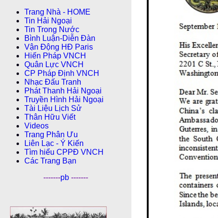
Trang Nhà - HOME
Tin Hải Ngoại
Tin Trong Nước
Bình Luận-Diễn Ðàn
Vận Động HĐ Paris
Hiến Pháp VNCH
Quân Lực VNCH
CP Pháp Ðịnh VNCH
Nhạc Đấu Tranh
Phát Thanh Hải Ngoại
Truyền Hình Hải Ngoại
Tài Liệu Lịch Sử
Thân Hữu Viết
Videos
Trang Phân Ưu
Liên Lạc - Ý Kiến
Tìm hiểu CPPÐ VNCH
Các Trang Bạn
-------
pb
-------