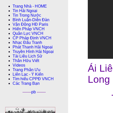
Trang Nhà - HOME
Tin Hải Ngoại
Tin Trong Nước
Bình Luận-Diễn Ðàn
Vận Động HĐ Paris
Hiến Pháp VNCH
Quân Lực VNCH
CP Pháp Ðịnh VNCH
Nhạc Đấu Tranh
Phát Thanh Hải Ngoại
Truyền Hình Hải Ngoại
Tài Liệu Lịch Sử
Thân Hữu Viết
Ái Li
Videos
Trang Phân Ưu
Liên Lạc - Ý Kiến
Long
Tìm hiểu CPPÐ VNCH
Các Trang Bạn
-------
pb
-------