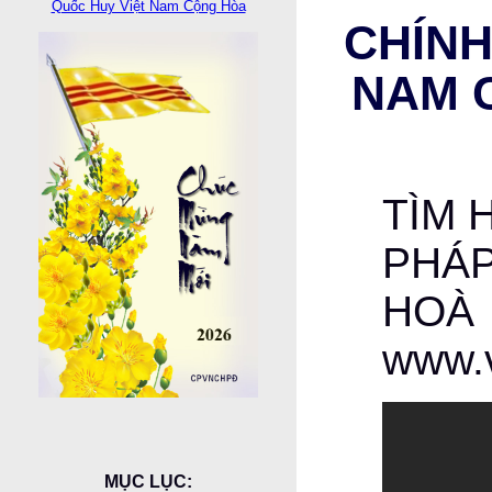
Quốc Huy Việt Nam Cộng Hòa
CHÍNH
NAM 
TÌM 
PHÁP
HOÀ
www.
MỤC LỤC: