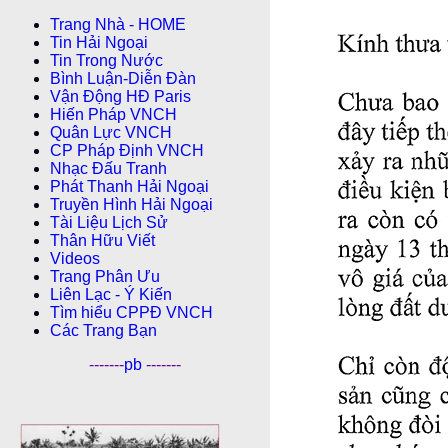
Trang Nhà - HOME
Tin Hải Ngoại
Tin Trong Nước
Bình Luận-Diễn Ðàn
Vận Động HĐ Paris
Hiến Pháp VNCH
Quân Lực VNCH
CP Pháp Ðịnh VNCH
Nhạc Đấu Tranh
Phát Thanh Hải Ngoại
Truyền Hình Hải Ngoại
Tài Liệu Lịch Sử
Thân Hữu Viết
Videos
Trang Phân Ưu
Liên Lạc - Ý Kiến
Tìm hiểu CPPÐ VNCH
Các Trang Bạn
-------
pb
-------